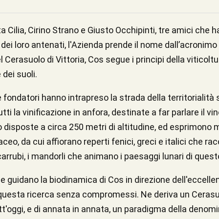
Cilia, Cirino Strano e Giusto Occhipinti, tre amici che h
 dei loro antenati, l'Azienda prende il nome dall’acronimo
l Cerasuolo di Vittoria, Cos segue i principi della vitico
 dei suoli.
tre fondatori hanno intrapreso la strada della territoria
tti la vinificazione in anfora, destinate a far parlare il v
no disposte a circa 250 metri di altitudine, ed esprimon
aceo, da cui affiorano reperti fenici, greci e italici che ra
i carrubi, i mandorli che animano i paesaggi lunari di questo
che guidano la biodinamica di Cos in direzione dell'eccell
 questa ricerca senza compromessi. Ne deriva un Cerasuolo
tt'oggi, e di annata in annata, un paradigma della denom