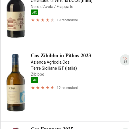
Cerasuolo di Vittoria DOCG (Italia)
Nero d'Avola
/ Frappato
BIO
19 recensioni
Cos Zibibbo in Pithos 2023
16
Azienda Agricola Cos
Terre Siciliane IGT (Italia)
Zibibbo
BIO
12 recensioni