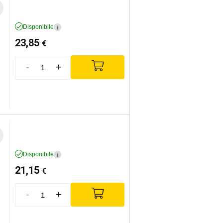
Disponibile
i
23,85
€
-
+
Disponibile
i
21,15
€
-
+