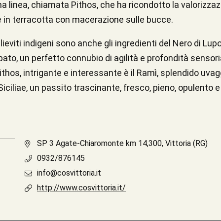
 linea, chiamata Pithos, che ha ricondotto la valorizzazion
ne in terracotta con macerazione sulle bucce.
eviti indigeni sono anche gli ingredienti del Nero di Lup
pato, un perfetto connubio di agilità e profondità sensoria
Pithos, intrigante e interessante è il Ramì, splendido uva
Siciliae, un passito trascinante, fresco, pieno, opulento
SP 3 Agate-Chiaromonte km 14,300, Vittoria (RG)
0932/876145
info@cosvittoria.it
http://www.cosvittoria.it/