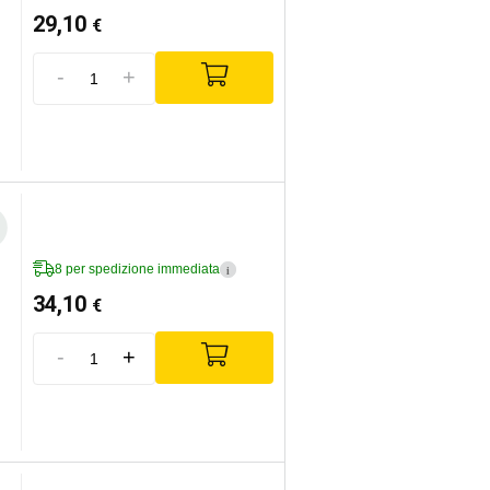
29,10
€
-
+
8 per spedizione immediata
i
34,10
€
-
+