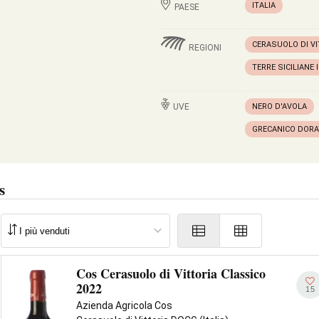
ITALIA
PAESE
CERASUOLO DI V
REGIONI
TERRE SICILIANE 
UVE
NERO D'AVOLA
GRECANICO DOR
s
Cos Cerasuolo di Vittoria Classico
2022
15
Azienda Agricola Cos