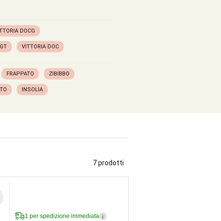
ITTORIA DOCG
IGT
VITTORIA DOC
FRAPPATO
ZIBIBBO
ATO
INSOLIA
7 prodotti
1 per spedizione immediata
i