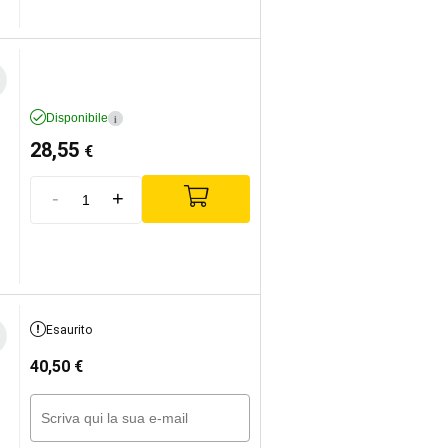
Disponibile
i
28,55
€
-
+
Esaurito
40,50
€