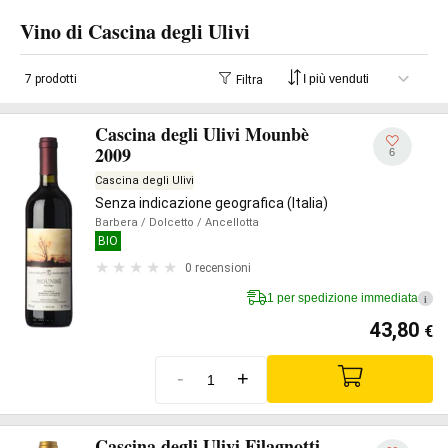
Vino di Cascina degli Ulivi
7 prodotti
Filtra
Cascina degli Ulivi Mounbè
2009
6
Cascina degli Ulivi
Senza indicazione geografica (Italia)
Barbera
/ Dolcetto
/ Ancellotta
BIO
0 recensioni
1 per spedizione immediata
i
43,80
€
-
+
Cascina degli Ulivi Filagnotti