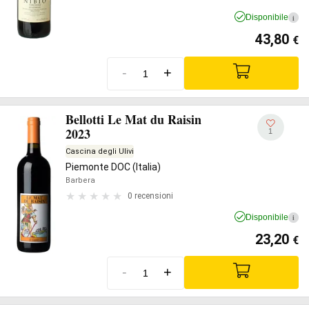
Disponibile
i
43,80
€
-
+
Bellotti Le Mat du Raisin
2023
1
Cascina degli Ulivi
Piemonte DOC (Italia)
Barbera
0 recensioni
Disponibile
i
23,20
€
-
+