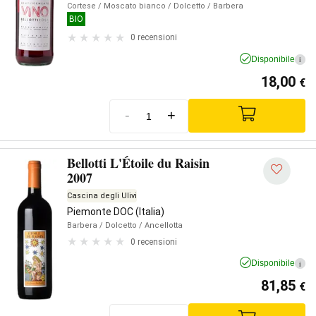
Cortese
/ Moscato bianco
/ Dolcetto
/ Barbera
BIO
0 recensioni
Disponibile
i
18,00
€
-
+
Bellotti L'Étoile du Raisin
2007
Cascina degli Ulivi
Piemonte DOC (Italia)
Barbera
/ Dolcetto
/ Ancellotta
0 recensioni
Disponibile
i
81,85
€