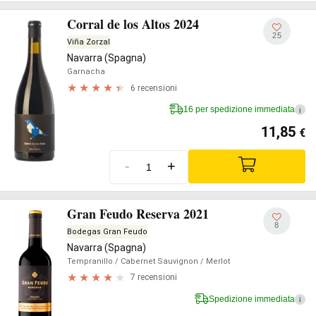
Corral de los Altos 2024
25
Viña Zorzal
Navarra (Spagna)
Garnacha
6 recensioni
16 per spedizione immediata
i
11,85
€
-
+
Gran Feudo Reserva 2021
8
Bodegas Gran Feudo
Navarra (Spagna)
Tempranillo
/ Cabernet Sauvignon
/ Merlot
7 recensioni
Spedizione immediata
i