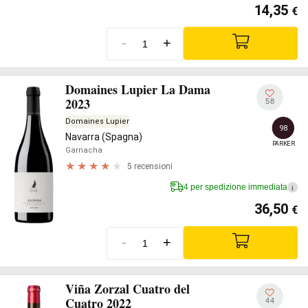
14,35
€
-
+
Domaines Lupier La Dama
2023
58
Domaines Lupier
98
Navarra (Spagna)
PARKER
Garnacha
5 recensioni
4 per spedizione immediata
i
36,50
€
-
+
Viña Zorzal Cuatro del
Cuatro 2022
44