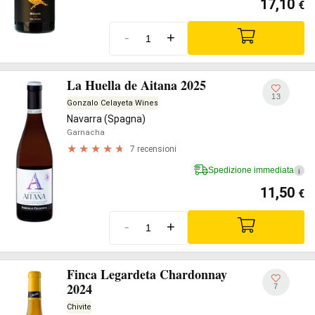
17,10
€
-
+
La Huella de Aitana 2025
13
Gonzalo Celayeta Wines
Navarra (Spagna)
Garnacha
7 recensioni
Spedizione immediata
i
11,50
€
-
+
Finca Legardeta Chardonnay
2024
7
Chivite