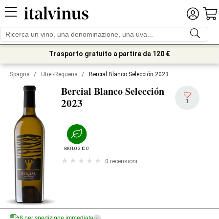
Trasporto gratuito a partire da 120 €
Spagna
/
Utiel-Requena
/
Bercial Blanco Selección 2023
Bercial Blanco Selección
2023
1
BIOLOGICO
0 recensioni
8 per spedizione immediata
i