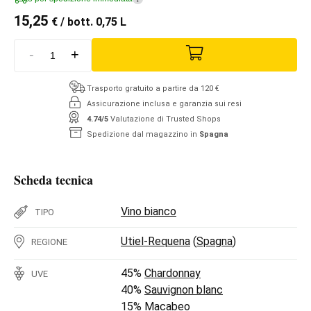
15,25
€
/ bott. 0,75 L
-
+
Trasporto gratuito a partire da 120 €
Assicurazione inclusa e garanzia sui resi
4.74/5
Valutazione di Trusted Shops
Spedizione dal magazzino in
Spagna
Scheda tecnica
Vino bianco
TIPO
Utiel-Requena
(
Spagna
)
REGIONE
45%
Chardonnay
UVE
40%
Sauvignon blanc
15%
Macabeo