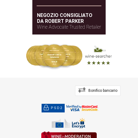
Mediterraneo con influenza
CLIMA
continentale
NEGOZIO CONSIGLIATO
920,00 metri
ALTITUDINE
DA ROBERT PARKER
Wine Advocate Trusted Retailer
Bonifico bancario
PSD2