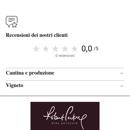
Recensioni dei nostri clienti
0,0
/5
0 recensioni
Cantina e produzione
Vigneto
3 mesi
PERIODO DI
AFFINAMENTO
La Bicuerca y Fuenteseca
Rovere francese
TIPO DI LEGNO
15 anni
ETÀ DELLA VIGNA
Marna / Calcareo / Sabbia
TERRENO