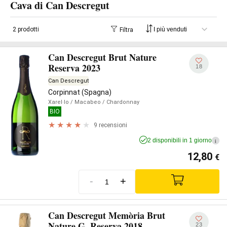
Cava di Can Descregut
2 prodotti
Filtra
Can Descregut Brut Nature
Reserva 2023
18
Can Descregut
Corpinnat (Spagna)
Xarel·lo
/ Macabeo
/ Chardonnay
BIO
9 recensioni
2 disponibili in 1 giorno
i
12,80
€
-
+
Can Descregut Memòria Brut
Nature G. Reserva 2018
23