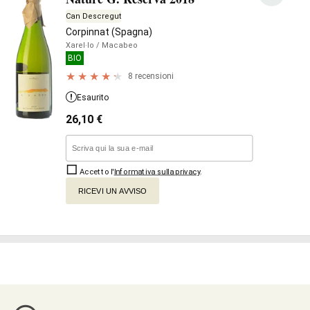
Can Descregut
Corpinnat (Spagna)
Xarel·lo
/ Macabeo
BIO
8 recensioni
Esaurito
26,10
€
Accetto l'
Informativa sulla privacy
.
RICEVI UN AVVISO