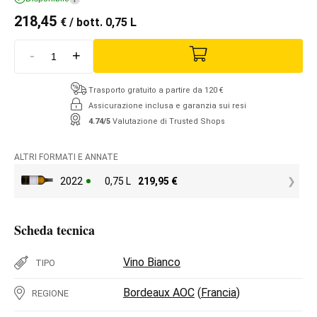
218,45
€
/ bott. 0,75 L
-
+
Trasporto gratuito a partire da 120 €
Assicurazione inclusa e garanzia sui resi
4.74/5
Valutazione di Trusted Shops
ALTRI FORMATI E ANNATE
2022
0,75 L
219,95
€
Scheda tecnica
Vino Bianco
TIPO
Bordeaux AOC
(
Francia
)
REGIONE