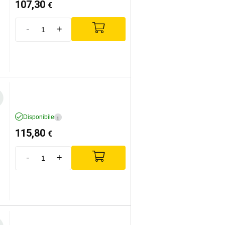
107,30
€
-
+
Disponibile
i
115,80
€
-
+