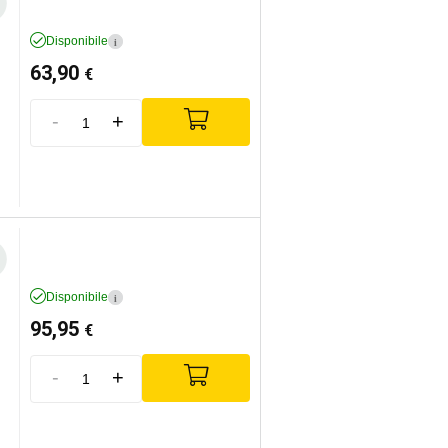
Disponibile
i
63,90
€
-
+
Disponibile
i
95,95
€
-
+