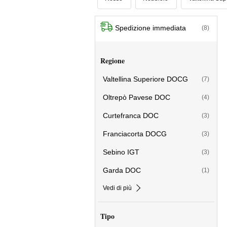
Spedizione immediata
(8)
Regione
Valtellina Superiore DOCG
(7)
Oltrepò Pavese DOC
(4)
Curtefranca DOC
(3)
Franciacorta DOCG
(3)
Sebino IGT
(3)
Garda DOC
(1)
Vedi di più
Tipo