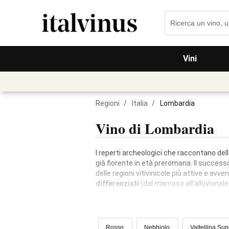
Vini
Regioni
/
Italia
/
Lombardia
Vino di Lombardia
I reperti archeologici che raccontano della
già fiorente in età preromana. Il success
delle regioni vitivinicole più attive e avv
differenziati
(dal marnoso all'alluvionale
Rosso
Nebbiolo
Valtellina Su