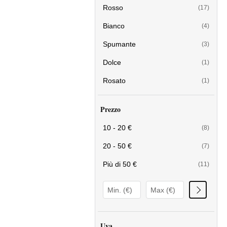
Rosso
(17)
Bianco
(4)
Spumante
(3)
Dolce
(1)
Rosato
(1)
Prezzo
10 - 20 €
(8)
20 - 50 €
(7)
Più di 50 €
(11)
Uva