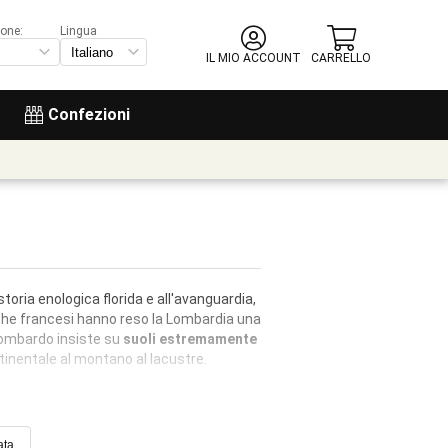
ione:
Lingua
IL MIO ACCOUNT
CARRELLO
Confezioni
storia enologica florida e all'avanguardia,
iche francesi hanno reso la Lombardia una
o lombardo insiste su
suoli estremamente
ntinentale al montano al lacustre.
ata