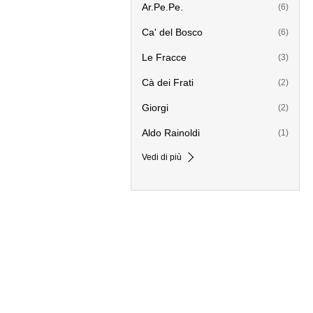
Ar.Pe.Pe.
(6)
Ca' del Bosco
(6)
Le Fracce
(3)
Cà dei Frati
(2)
Giorgi
(2)
Aldo Rainoldi
(1)
Vedi di più