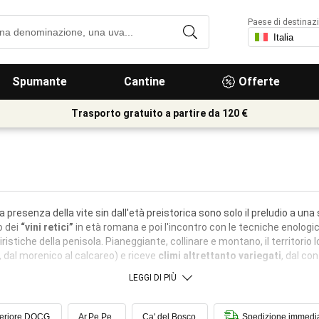
Paese di destinaz
Spumante
Cantine
Offerte
Trasporto gratuito a partire da 120 €
 presenza della vite sin dall'età preistorica sono solo il preludio a una 
o dei
“vini retici”
in età romana e poi l'incontro con le tecniche enolog
eniristiche della penisola. Pianeggiante, collinare e montano, il territori
, dal morenico al calcareo) e riceve
climi altrettanto variegati
, dal co
LEGGI DI PIÙ
periore DOCG
Ar.Pe.Pe.
Ca' del Bosco
Spedizione immedi