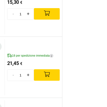
15,30
€
-
+
18 per spedizione immediata
i
21,45
€
-
+