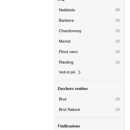
Nebbiolo
(9)
Barbera
(2)
Chardonnay
(2)
Merlot
(2)
Pinot nero
(2)
Riesling
(1)
Vedi di più
Zucchero residuo
Brut
(2)
Brut Nature
(1)
Vinificazione