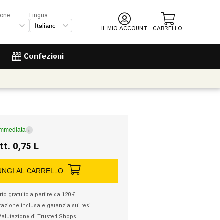
ione:
Lingua
IL MIO ACCOUNT
CARRELLO
Confezioni
immediata
i
tt. 0,75 L
UNGI AL CARRELLO
to gratuito a partire da 120 €
razione inclusa e garanzia sui resi
Valutazione di Trusted Shops