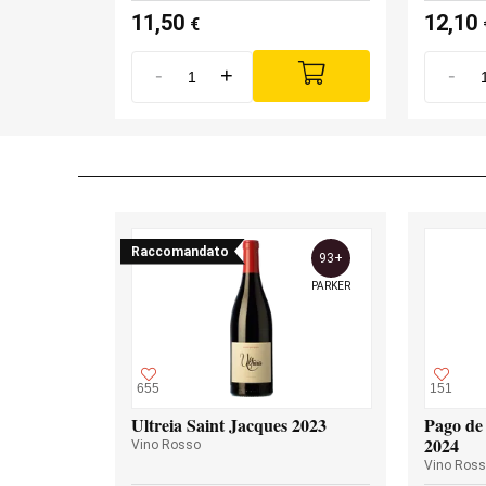
11,50
12,10
€
-
+
-
Raccomandato
93+
PARKER
655
151
Ultreia Saint Jacques 2023
Pago de 
2024
Vino Rosso
Vino Ros