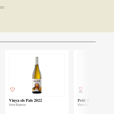
DOC
35
Vinya els Pals 2022
Petit Almodí Negre 
Vino Bianco
Vino Rosso