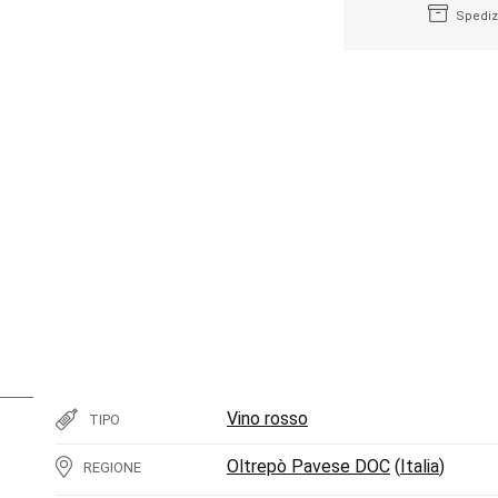
Spediz
Vino rosso
TIPO
Oltrepò Pavese DOC
(
Italia
)
REGIONE