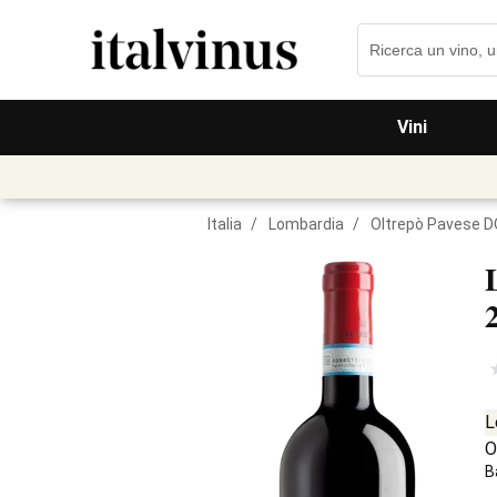
Vini
Italia
/
Lombardia
/
Oltrepò Pavese 
L
O
B