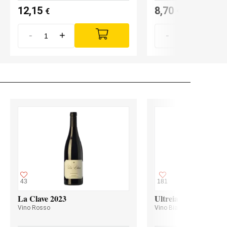
12,15
8,70
€
€
-
+
-
+
43
181
La Clave 2023
Ultreia Godello 2024
Vino Rosso
Vino Bianco