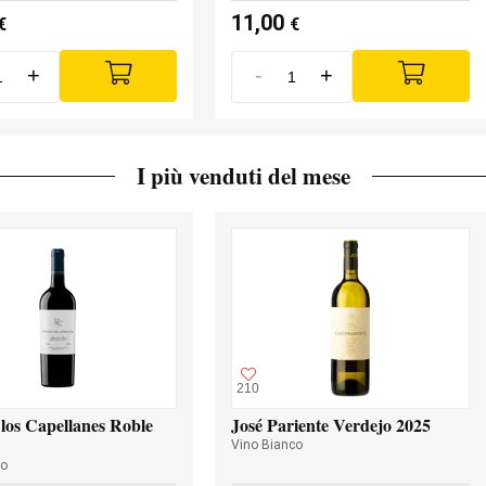
11,00
€
€
+
-
+
I più venduti del mese
210
los Capellanes Roble
José Pariente Verdejo 2025
Vino Bianco
so