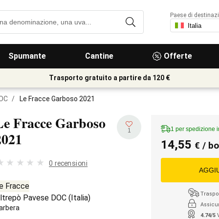
Paese di destinaz
Spumante
Cantine
Offerte
Trasporto gratuito a partire da 120 €
DOC
/
Le Fracce Garboso 2021
Le Fracce Garboso
1 per spedizione 
1
2021
14,55
€
/ bo
0 recensioni
AGGI
e Fracce
Traspor
ltrepò Pavese DOC
(
Italia
)
Assicu
arbera
4.74/5