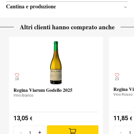
Cantina e produzione
Legno / En botella
RECIPIENTE DI
Altri clienti hanno comprato anche
FERMENTAZIONE
6 mesi
PERIODO DI
AFFINAMENTO
Botti
TIPO DI LEGNO
16
23
Regina V
Regina Viarum Godello 2025
Vino Rosso
Vino Bianco
13,05
11,85
€
€
-
+
-