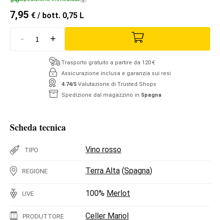
7,95
€
/ bott. 0,75 L
-
+
Trasporto gratuito a partire da 120 €
Assicurazione inclusa e garanzia sui resi
4.74/5
Valutazione di Trusted Shops
Spedizione dal magazzino in
Spagna
Scheda tecnica
Vino rosso
TIPO
Terra Alta
(
Spagna
)
REGIONE
100%
Merlot
UVE
Celler Mariol
PRODUTTORE