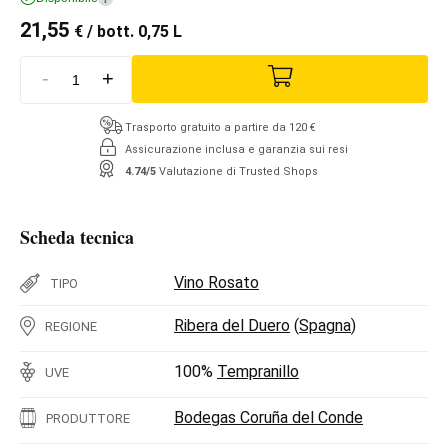
21,55
€
/ bott. 0,75 L
-
+
Trasporto gratuito a partire da 120 €
Assicurazione inclusa e garanzia sui resi
4.74/5
Valutazione di Trusted Shops
Scheda tecnica
Vino Rosato
TIPO
Ribera del Duero
(
Spagna
)
REGIONE
100%
Tempranillo
UVE
Bodegas Coruña del Conde
PRODUTTORE