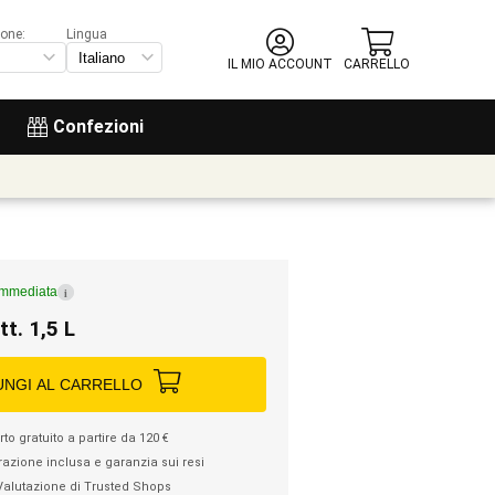
ione:
Lingua
IL MIO ACCOUNT
CARRELLO
Confezioni
immediata
i
tt. 1,5 L
UNGI AL CARRELLO
to gratuito a partire da 120 €
razione inclusa e garanzia sui resi
Valutazione di Trusted Shops