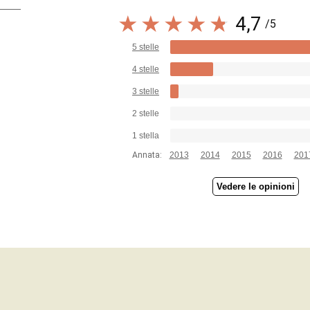
4,7
/5
5 stelle
4 stelle
3 stelle
2 stelle
1 stella
Annata:
2013
2014
2015
2016
201
Vedere le opinioni