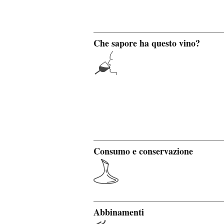
Che sapore ha questo vino?
Consumo e conservazione
Abbinamenti