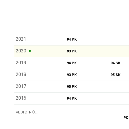
2021
94 PK
2020
93 PK
2019
94 PK
94 SK
2018
93 PK
95 SK
2017
95 PK
2016
94 PK
VEDI DI PIÙ...
PK