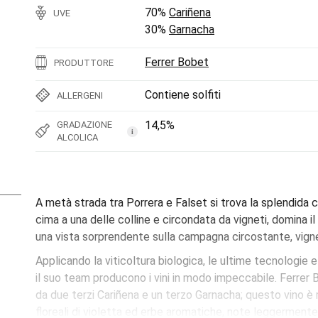
70%
Cariñena
UVE
30%
Garnacha
Ferrer Bobet
PRODUTTORE
Contiene solfiti
ALLERGENI
14,5%
GRADAZIONE
i
ALCOLICA
A metà strada tra Porrera e Falset si trova la splendida c
cima a una delle colline e circondata da vigneti, domina il 
una vista sorprendente sulla campagna circostante, vig
Applicando la viticoltura biologica, le ultime tecnologie
il suo team producono i vini in modo impeccabile. Ferre
da due terzi Cariñena e un terzo Garnacha; questo vino è m
floreali di violetta ed erbe aromatiche, note leggerment