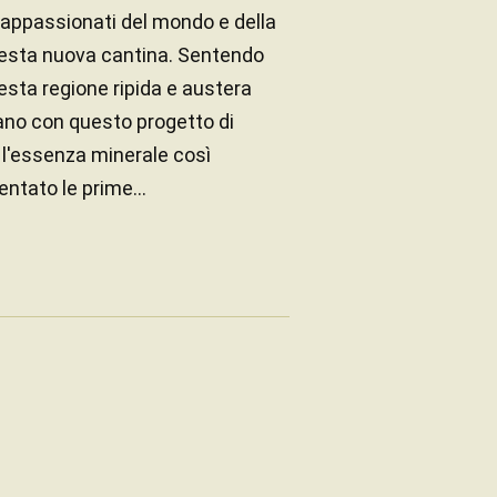
i appassionati del mondo e della
 questa nuova cantina. Sentendo
uesta regione ripida e austera
cano con questo progetto di
 l'essenza minerale così
ntato le prime...