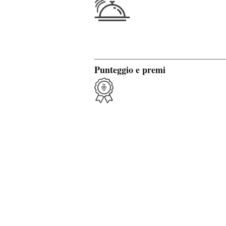
Punteggio e premi