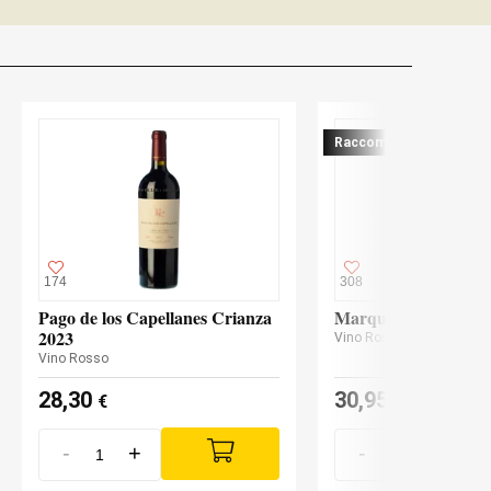
Raccomandato
174
308
Pago de los Capellanes Crianza
Marqués de Murriet
2023
Vino Rosso
Vino Rosso
28,30
30,95
€
€
-
+
-
+