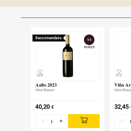
Raccomandato
94
PARKER
329
372
Aalto 2023
Viña Ar
Vino Rosso
Vino Ros
40,20
32,45
€
-
+
-