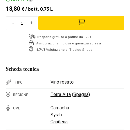
13,80
€
/ bott. 0,75 L
-
+
Trasporto gratuito a partire da 120 €
Assicurazione inclusa e garanzia sui resi
4.74/5
Valutazione di Trusted Shops
Scheda tecnica
Vino rosato
TIPO
Terra Alta
(
Spagna
)
REGIONE
Garnacha
UVE
Syrah
Cariñena