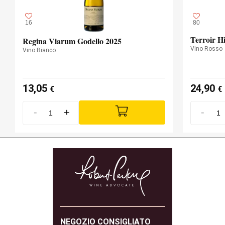
16
80
Terroir H
Regina Viarum Godello 2025
Vino Rosso
Vino Bianco
13,05
24,90
€
€
-
+
-
NEGOZIO CONSIGLIATO