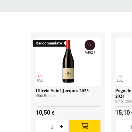
Raccomandato
93+
PARKER
656
151
Ultreia Saint Jacques 2023
Pago de 
2024
Vino Rosso
Vino Ros
10,50
15,10
€
-
+
-