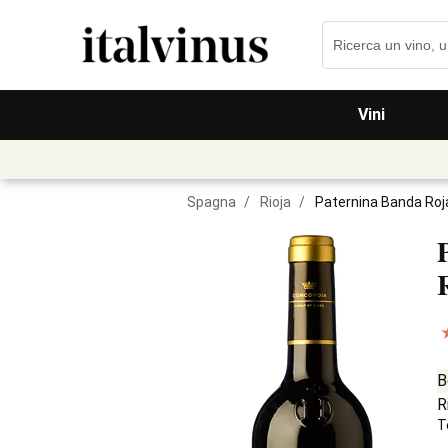
Vini
Spagna
/
Rioja
/
Paternina Banda Roj
B
R
T