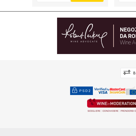
NEGOZ
DA RO
Wine A
B
PSD2