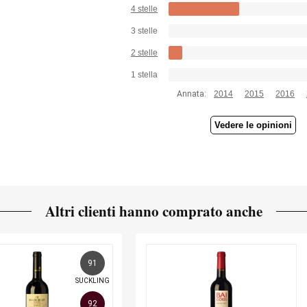
4 stelle
3 stelle
2 stelle
1 stella
Annata:
2014
2015
2016
Vedere le opinioni
Altri clienti hanno comprato anche
91
SUCKLING
92