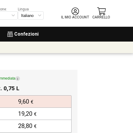
ione:
Lingua
IL MIO ACCOUNT
CARRELLO
Confezioni
immediata
i
. 0,75 L
9,60
€
19,20
€
28,80
€