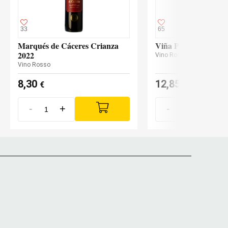
33
65
Marqués de Cáceres Crianza
Viña Pomal Reserva
2022
Vino Rosso
Vino Rosso
8,30
12,85
€
€
-
+
-
+