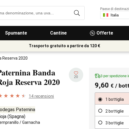
Paese di destinaz
Spumante
Cantine
Offerte
Trasporto gratuito a partire da 120 €
a Reserva 2020
Paternina Banda
3 per spedizione 
20
Roja Reserva
2020
9,60
€
/ bott
14 recensioni
1 bottiglia
odegas Paternina
2 bottiglie
ioja
(
Spagna
)
empranillo
/
Garnacha
3 bottiglie