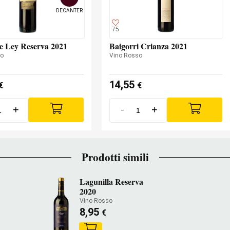
DECANTER
75
e Ley Reserva 2021
Baigorri Crianza 2021
so
Vino Rosso
14,55
€
€
+
-
+
Prodotti simili
Lagunilla Reserva
2020
Vino Rosso
8,95
€