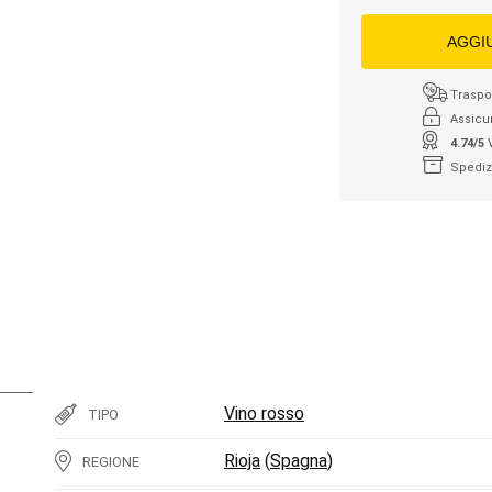
AGGI
Traspor
Assicu
4.74/5
Spediz
Vino rosso
TIPO
Rioja
(
Spagna
)
REGIONE