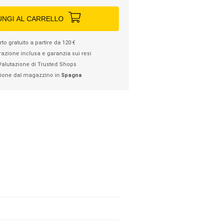
UNGI AL CARRELLO
to gratuito a partire da 120 €
razione inclusa e garanzia sui resi
Valutazione di Trusted Shops
ione dal magazzino in
Spagna