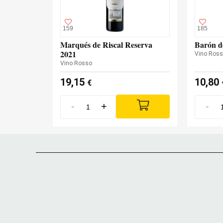
159
185
Marqués de Riscal Reserva
Barón d
2021
Vino Ros
Vino Rosso
19,15
10,80
€
-
+
-