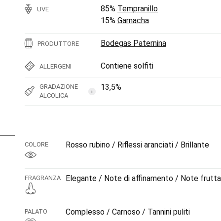
85%
Tempranillo
UVE
15%
Garnacha
Bodegas Paternina
PRODUTTORE
Contiene solfiti
ALLERGENI
13,5%
GRADAZIONE
i
ALCOLICA
Rosso rubino / Riflessi aranciati / Brillante
COLORE
Elegante / Note di affinamento / Note frutta
FRAGRANZA
Complesso / Carnoso / Tannini puliti
PALATO