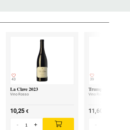
43
39
La Clave 2023
Trumpeter Malbec 2
Vino Rosso
Vino Rosso
10,25
11,60
€
€
-
+
-
+