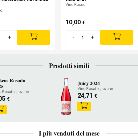
Vino Rosso
so
10,00
€
+
-
+
Prodotti simili
keas Rosado
Juicy 2024
25
Vino Rosato giovane
o Rosato giovane
24,71
€
,05
€
I più venduti del mese