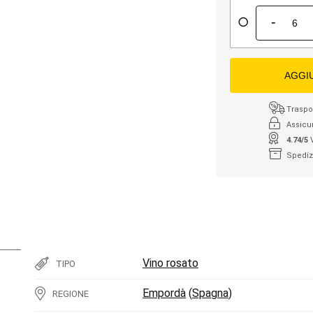
-
AGGI
Traspor
Assicu
4.74/5
Spediz
Vino rosato
TIPO
Empordà
(
Spagna
)
REGIONE