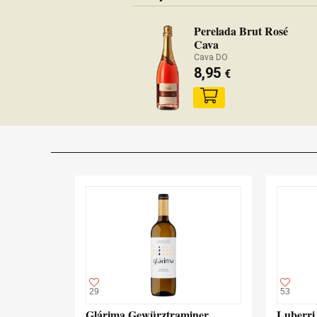
Perelada Brut Rosé
Cava
Cava DO
8,95
€
29
53
Glárima Gewürztraminer
Luberri