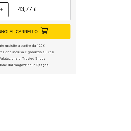
43,77
+
€
UNGI AL CARRELLO
to gratuito a partire da 120 €
razione inclusa e garanzia sui resi
Valutazione di Trusted Shops
ione dal magazzino in
Spagna