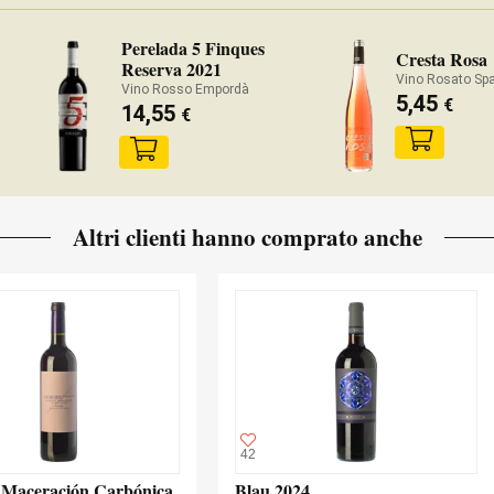
Perelada 5 Finques
Cresta Rosa
Reserva 2021
Vino Rosato Sp
Vino Rosso Empordà
5,45
€
14,55
€
Altri clienti hanno comprato anche
42
 Maceración Carbónica
Blau 2024