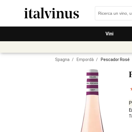
Vini
Spagna
/
Empordà
/
Pescador Rosé
P
E
T