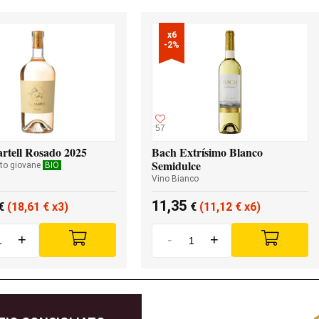
x6

-2%
57
rtell Rosado 2025
Bach Extrísimo Blanco
Semidulce
to giovane
BIO
Vino Bianco
11,35
€
(18,61
€
x3)
€
(11,12
€
x6)
+
-
+