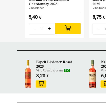
Chardonnay 2025
2025
Vino Bianco
Vino Ros
5,40
8,75
€
€
-
+
-
Espelt Lledoner Rosat
Ne
2025
20
Vino Rosato giovane
BIO
Vin
8,20
6
€