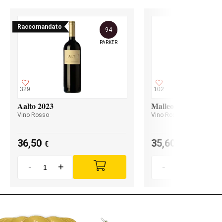
Raccomandato
94
PARKER
329
102
Aalto 2023
Malleolus 2023
Vino Rosso
Vino Rosso
36,50
35,60
€
€
-
+
-
+