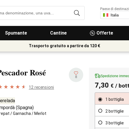
Paese di destinaz
Spumante
Cantine
Offerte
Trasporto gratuito a partire da 120 €
Pescador Rosé
Spedizione immed
8
7,30
€
/ bott
12 recensioni
1 bottiglia
erelada
mpordà
(
Spagna
)
2 bottiglie
repat
/
Garnacha
/
Merlot
3 bottiglie