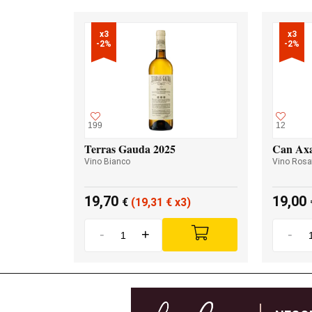
x3

x3

-2%
-2%
199
12
Terras Gauda 2025
Can Axa
Vino Bianco
Vino Rosa
19,70
19,00
€
(19,31
€
x3)
-
+
-