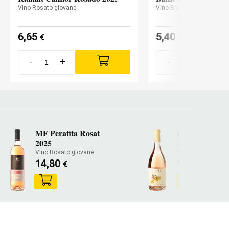
Vino Rosato giovane
Vino Bianco
6,65
5,40
€
€
-
+
-
+
MF Perafita Rosat
Espelt Coralí 
2025
2025
Vino Rosato giovane
Vino Rosato giov
14,80
10,50
€
€