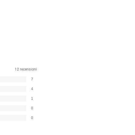
12 recensioni
7
4
1
0
0