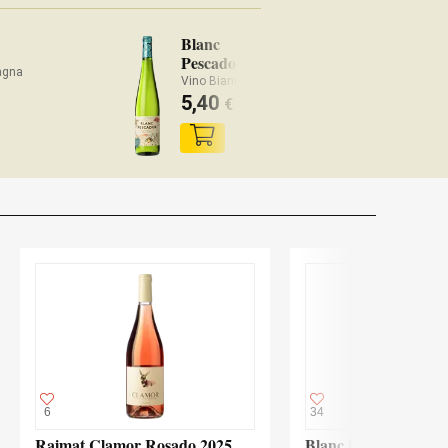
Blanc
Pescador
agna
Vino Bianco Spagna
5,40
€
6
34
Raimat Clamor Rosado 2025
Blanc Pescador