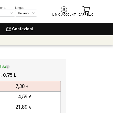
ione:
Lingua
IL MIO ACCOUNT
CARRELLO
Confezioni
iata
i
. 0,75 L
7,30
€
14,59
€
21,89
€