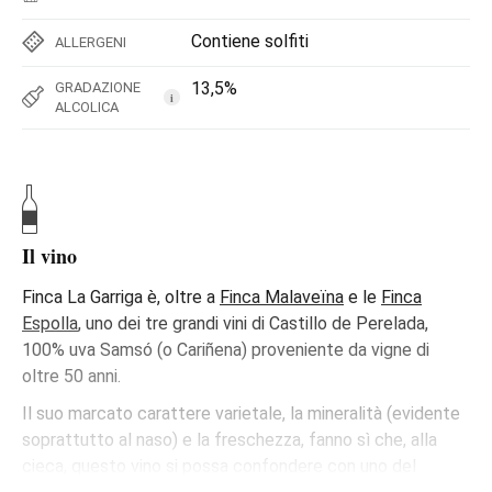
Contiene solfiti
ALLERGENI
13,5%
GRADAZIONE
i
ALCOLICA
Il vino
Finca La Garriga è, oltre a
Finca Malaveïna
e le
Finca
Espolla
, uno dei tre grandi vini di Castillo de Perelada,
100% uva Samsó (o Cariñena) proveniente da vigne di
oltre 50 anni.
Il suo marcato carattere varietale, la mineralità (evidente
soprattutto al naso) e la freschezza, fanno sì che, alla
cieca, questo vino si possa confondere con uno del