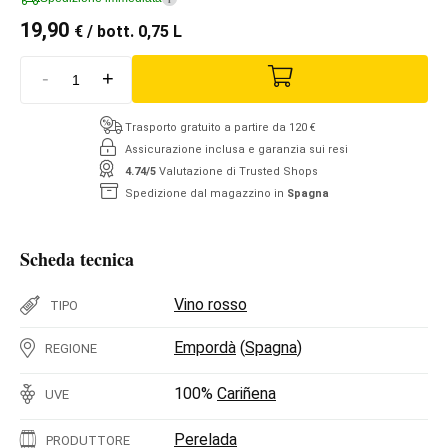
19,90
€
/ bott. 0,75 L
-
+
Trasporto gratuito a partire da 120 €
Assicurazione inclusa e garanzia sui resi
4.74/5
Valutazione di Trusted Shops
Spedizione dal magazzino in
Spagna
Scheda tecnica
Vino rosso
TIPO
Empordà
(
Spagna
)
REGIONE
100%
Cariñena
UVE
Perelada
PRODUTTORE