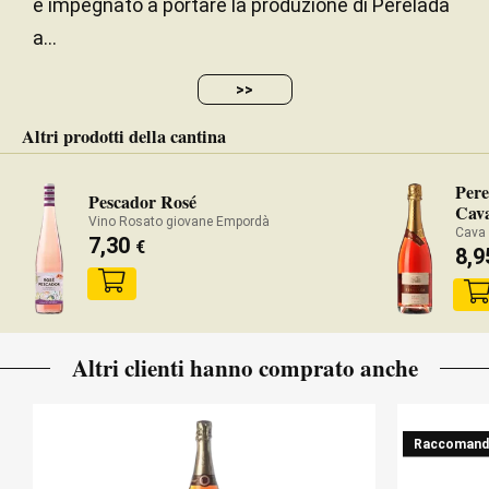
è impegnato a portare la produzione di Perelada
a...
>>
Altri prodotti della cantina
Pere
Pescador Rosé
Cav
Vino Rosato giovane Empordà
Cava
7,30
€
8,
Altri clienti hanno comprato anche
Raccomand