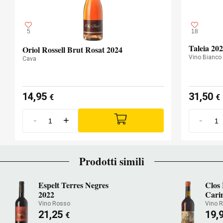
5
18
Taleia 20
Oriol Rossell Brut Rosat 2024
Vino Bianco
Cava
14,95
31,50
€
€
-
+
-
Prodotti simili
Espelt Terres Negres
Clos 
2022
Cari
Vino Rosso
Vino 
21,25
19,
€