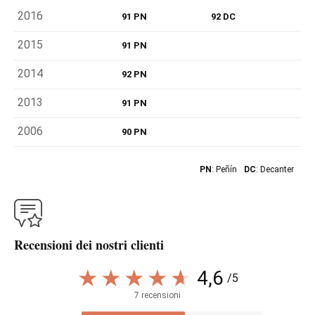
2016
91 PN
92 DC
2015
91 PN
2014
92 PN
2013
91 PN
2006
90 PN
PN
: Peñín
DC
: Decanter
Recensioni dei nostri clienti
4,6
/5
7 recensioni