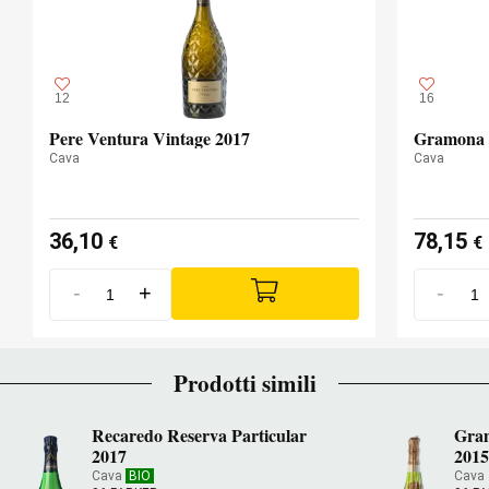
12
16
Pere Ventura Vintage 2017
Gramona C
Cava
Cava
36,10
78,15
€
€
-
+
-
Prodotti simili
Recaredo Reserva Particular
Gram
2017
201
Cava
BIO
Cava