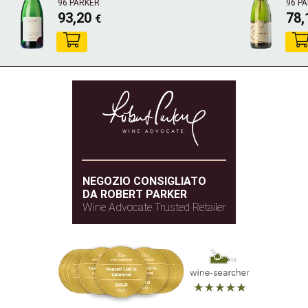
96 PARKER
96 P
93,20
78
€
NEGOZIO CONSIGLIATO
DA ROBERT PARKER
Wine Advocate Trusted Retailer