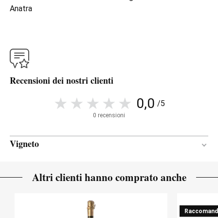
Anatra
Recensioni dei nostri clienti
0,0
/5
0 recensioni
Vigneto
Can Bas
Altri clienti hanno comprato anche
Mediterraneo
CLIMA
Rese molto basse
RESE
Raccomand