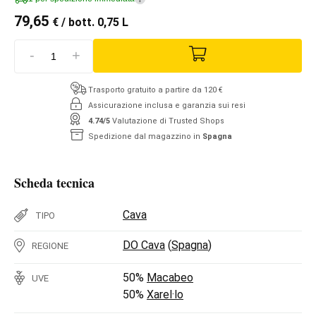
79,65
€
/ bott. 0,75 L
-
+
Trasporto gratuito a partire da 120 €
Assicurazione inclusa e garanzia sui resi
4.74/5
Valutazione di Trusted Shops
Spedizione dal magazzino in
Spagna
Scheda tecnica
Cava
TIPO
DO Cava
(
Spagna
)
REGIONE
50%
Macabeo
UVE
50%
Xarel·lo