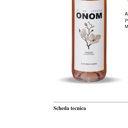
A
P
M
Scheda tecnica