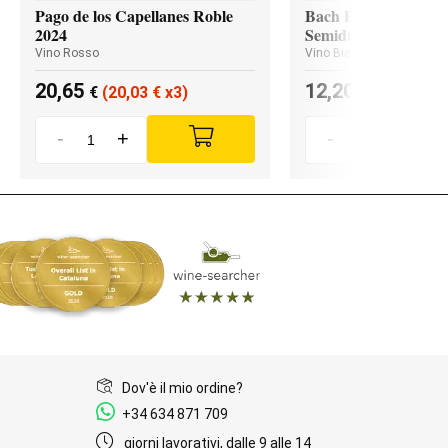
Pago de los Capellanes Roble
Bach Extrísimo Blan
2024
Semidulce
Vino Rosso
Vino Bianco
20,65
12,20
€
(20,03
€
x3)
€
(11,96
€
x
-
+
-
+
Dov'è il mio ordine?
+34 634 871 709
giorni lavorativi, dalle 9 alle 14