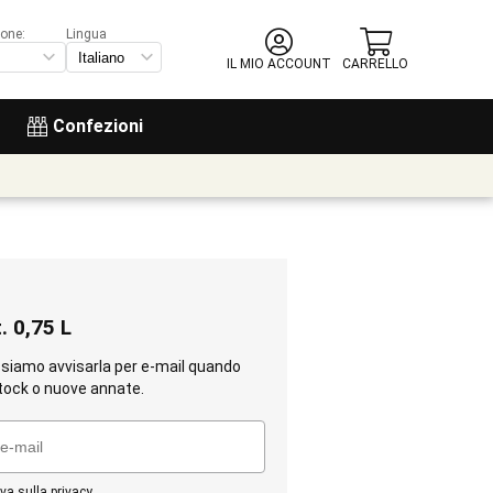
ione:
Lingua
IL MIO ACCOUNT
CARRELLO
Confezioni
. 0,75 L
ssiamo avvisarla per e-mail quando
tock o nuove annate.
va sulla privacy
.