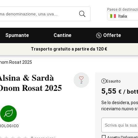
Paese di destinaz
Spumante
Cantine
Offerte
Trasporto gratuito a partire da 120 €
Onom Rosat 2025
Alsina & Sardà
Esaurito
2
Onom Rosat
2025
5,55
€
/ bott
Se lo desidera, po
riceviamo nuovo s
IOLOGICO
Accetto l'
Informati