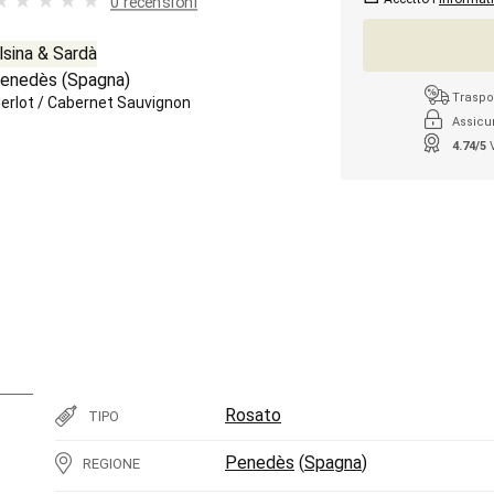
0 recensioni
lsina & Sardà
enedès
(
Spagna
)
Traspor
erlot
/
Cabernet Sauvignon
Assicu
4.74/5
Rosato
TIPO
Penedès
(
Spagna
)
REGIONE