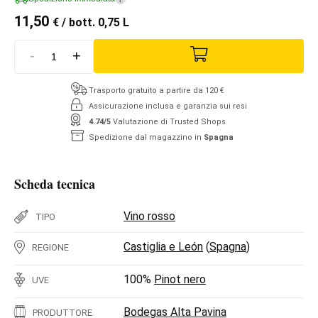
11,50
€
/ bott. 0,75 L
-
+
Trasporto gratuito a partire da 120 €
Assicurazione inclusa e garanzia sui resi
4.74/5
Valutazione di Trusted Shops
Spedizione dal magazzino in
Spagna
Scheda tecnica
Vino rosso
TIPO
Castiglia e León
(
Spagna
)
REGIONE
100%
Pinot nero
UVE
Bodegas Alta Pavina
PRODUTTORE