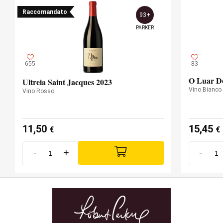
Raccomandato
93+
PARKER
655
83
O Luar Do
Ultreia Saint Jacques 2023
Vino Bianco
Vino Rosso
11,50
15,45
€
€
-
+
-