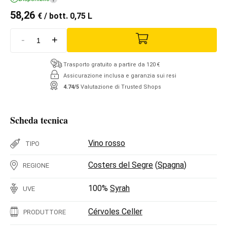
58,26
€
/ bott. 0,75 L
-
+
Trasporto gratuito a partire da 120 €
Assicurazione inclusa e garanzia sui resi
4.74/5
Valutazione di Trusted Shops
Scheda tecnica
Vino rosso
TIPO
Costers del Segre
(
Spagna
)
REGIONE
100%
Syrah
UVE
Cérvoles Celler
PRODUTTORE