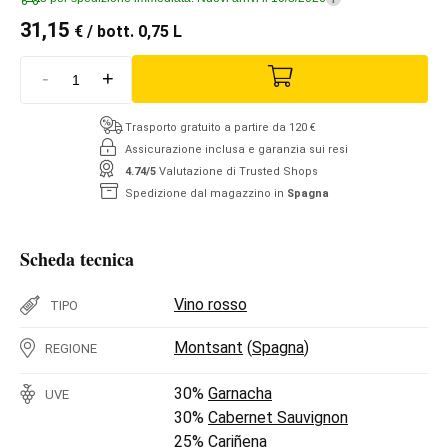
31,15
€
/ bott. 0,75 L
-
+
Trasporto gratuito a partire da 120 €
Assicurazione inclusa e garanzia sui resi
4.74/5
Valutazione di Trusted Shops
Spedizione dal magazzino in
Spagna
Scheda tecnica
Vino rosso
TIPO
Montsant
(
Spagna
)
REGIONE
30%
Garnacha
UVE
30%
Cabernet Sauvignon
25%
Cariñena