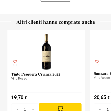
Altri clienti hanno comprato anche
171
19
Samsara P
Tinto Pesquera Crianza 2022
Vino Rosso
Vino Rosso
19,70
20,65
€
€
-
+
-