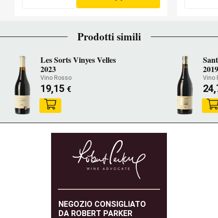
Prodotti simili
Les Sorts Vinyes Velles
San
2023
201
Vino Rosso
Vino
19,15
24
€
NEGOZIO CONSIGLIATO
DA ROBERT PARKER