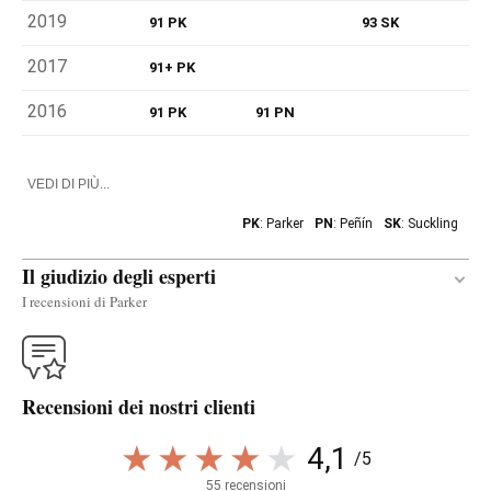
2019
91 PK
93 SK
2017
91+ PK
2016
91 PK
91 PN
VEDI DI PIÙ...
PK
: Parker
PN
: Peñín
SK
: Suckling
Il giudizio degli esperti
I recensioni di Parker
Traduci
Recensioni dei nostri clienti
The popular red 2017 Viña Real Crianza is a
gastronomical blend produced with grapes from
4,1
/5
Rioja Alavesa: 90% Tempranillo and the rest
55 recensioni