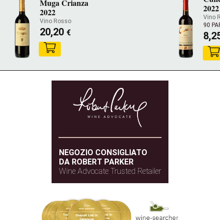
Muga Crianza
2022
2022
Vino 
Vino Rosso
90 P
20,20
€
8,2
NEGOZIO CONSIGLIATO
DA ROBERT PARKER
Wine Advocate Trusted Retailer