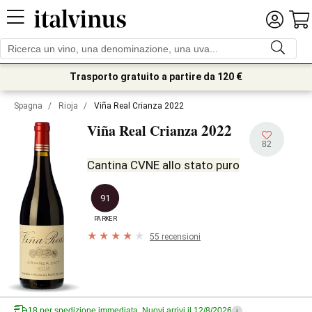
Trasporto gratuito a partire da 120 €
Spagna
/
Rioja
/
Viña Real Crianza 2022
2022
Viña Real Crianza
82
Cantina CVNE allo stato puro
91
PARKER
55 recensioni
18 per spedizione immediata. Nuovi arrivi il 12/8/2026
i