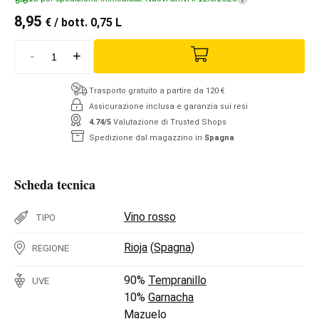
8,95
€
/ bott. 0,75 L
-
+
Trasporto gratuito a partire da 120 €
Assicurazione inclusa e garanzia sui resi
4.74/5
Valutazione di Trusted Shops
Spedizione dal magazzino in
Spagna
Scheda tecnica
Vino rosso
TIPO
Rioja
(
Spagna
)
REGIONE
90%
Tempranillo
UVE
10%
Garnacha
Mazuelo