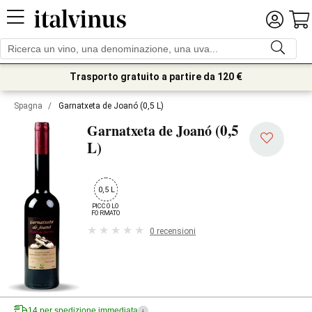
Trasporto gratuito a partire da 120 €
Spagna
/
Garnatxeta de Joanó (0,5 L)
(0,5
Garnatxeta de Joanó
L)
0,5 L
PICCOLO

FORMATO
0 recensioni
14 per spedizione immediata
i