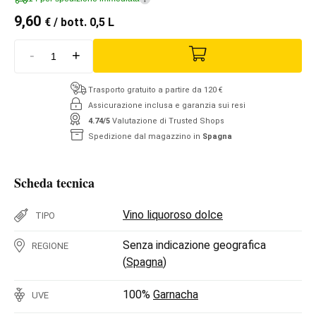
9,60
€
/ bott. 0,5 L
-
+
Trasporto gratuito a partire da 120 €
Assicurazione inclusa e garanzia sui resi
4.74/5
Valutazione di Trusted Shops
Spedizione dal magazzino in
Spagna
Scheda tecnica
Vino liquoroso dolce
TIPO
Senza indicazione geografica
REGIONE
(
Spagna
)
100%
Garnacha
UVE