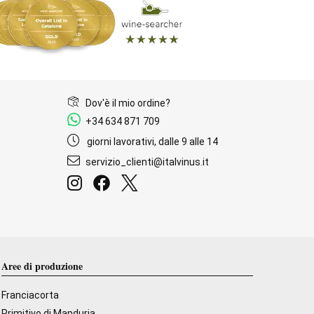
Dov'è il mio ordine?
+34 634 871 709
giorni lavorativi, dalle 9 alle 14
servizio_clienti@italvinus.it
Aree di produzione
Franciacorta
Primitivo di Manduria