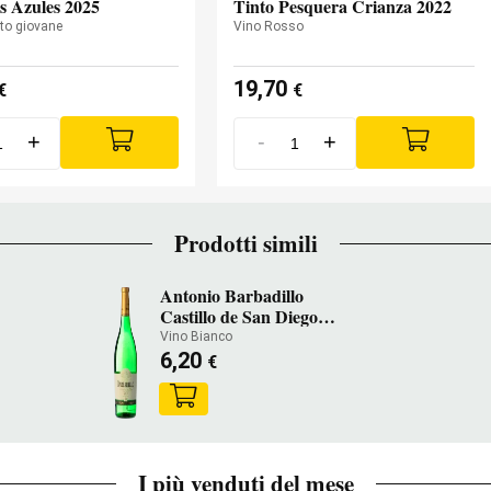
s Azules 2025
Tinto Pesquera Crianza 2022
to giovane
Vino Rosso
19,70
€
€
+
-
+
Prodotti simili
Antonio Barbadillo
Castillo de San Diego
2024
Vino Bianco
6,20
€
I più venduti del mese