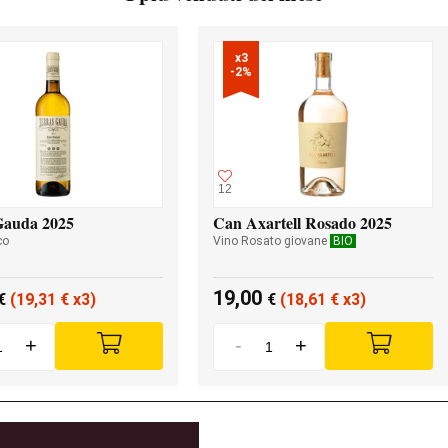
x3

-2%
12
Gauda 2025
Can Axartell Rosado 2025
co
Vino Rosato giovane
BIO
19,00
€
(19,31
€
x3)
€
(18,61
€
x3)
+
-
+