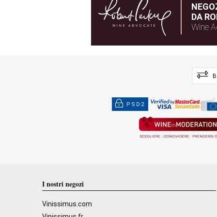
NEGOZ
DA RO
Wine A
B
PSD2
I nostri negozi
Vinissimus.com
Vinissimus.fr