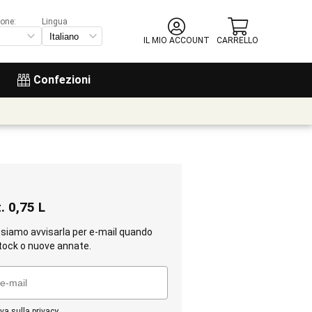
ione:
Lingua
IL MIO ACCOUNT
CARRELLO
Confezioni
. 0,75 L
ssiamo avvisarla per e-mail quando
tock o nuove annate.
va sulla privacy
.