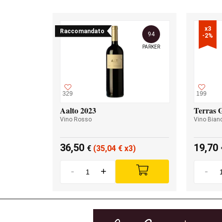
x3

Raccomandato
94
-2%
PARKER
329
199
Aalto 2023
Terras 
Vino Rosso
Vino Bian
36,50
19,70
€
(35,04
€
x3)
-
+
-