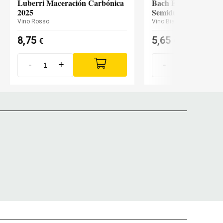
Luberri Maceración Carbónica
Bach Extrísimo Blan
2025
Semidulce
Vino Rosso
Vino Bianco
8,75
5,65
€
€
-
+
-
+