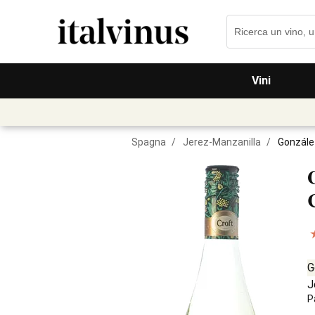
Vini
Spagna
/
Jerez-Manzanilla
/
Gonzále
G
J
P