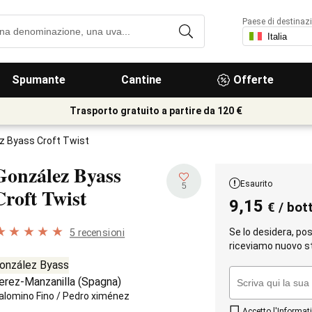
Paese di destinaz
Spumante
Cantine
Offerte
Trasporto gratuito a partire da 120 €
z Byass Croft Twist
González Byass
Esaurito
5
Croft Twist
9,15
€
/ bott
Se lo desidera, po
5 recensioni
riceviamo nuovo s
onzález Byass
erez-Manzanilla
(
Spagna
)
alomino Fino
/
Pedro ximénez
Accetto l'
Informati