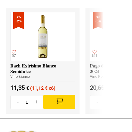
x6

x3

-2%
-5%
57
151
Bach Extrísimo Blanco
Pago de los Capellan
Semidulce
2024
Vino Bianco
Vino Rosso
11,35
20,65
€
(11,12
€
x6)
€
(19,62
€
x
-
+
-
+