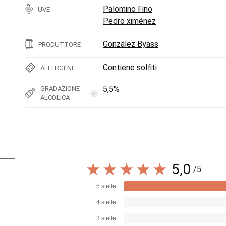
Palomino Fino
UVE
Pedro ximénez
González Byass
PRODUTTORE
Contiene solfiti
ALLERGENI
5,5%
GRADAZIONE
i
ALCOLICA
5,0
/5
5 stelle
4 stelle
3 stelle