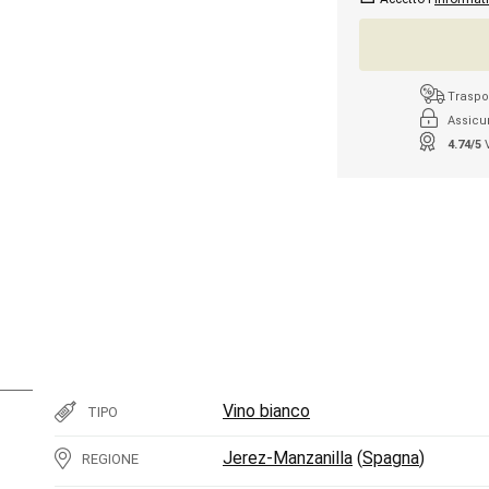
Traspor
Assicu
4.74/5
Vino bianco
TIPO
Jerez-Manzanilla
(
Spagna
)
REGIONE