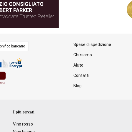
IO CONSIGLIATO
BERT PARKER
dvocate Trusted Retailer
Spese di spedizione
onifico bancario
Chi siamo
Aiuto
Contatti
Blog
I più cercati
Vino rosso
Vino bianco