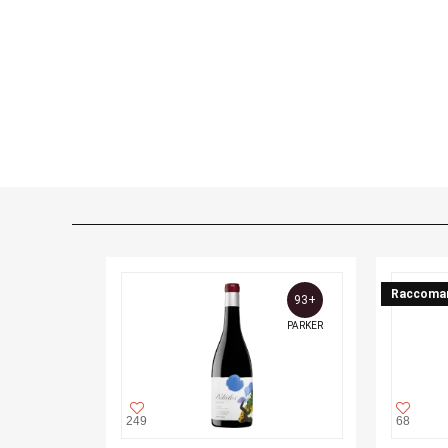
Raccoma
93+
PARKER
249
68