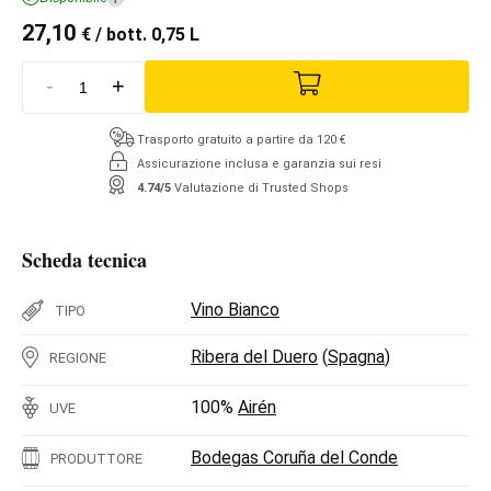
27,10
€
/ bott. 0,75 L
-
+
Trasporto gratuito a partire da 120 €
Assicurazione inclusa e garanzia sui resi
4.74/5
Valutazione di Trusted Shops
Scheda tecnica
Vino Bianco
TIPO
Ribera del Duero
(
Spagna
)
REGIONE
100%
Airén
UVE
Bodegas Coruña del Conde
PRODUTTORE