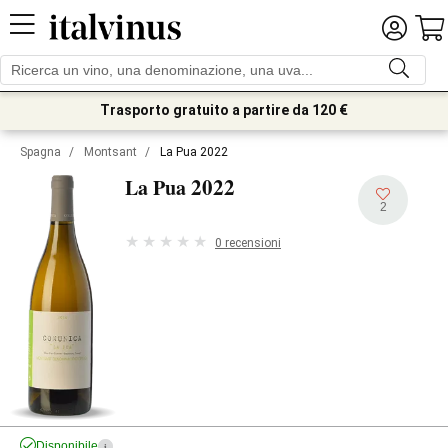
Trasporto gratuito a partire da 120 €
Spagna
/
Montsant
/
La Pua 2022
2022
La Pua
2
0 recensioni
Disponibile
i