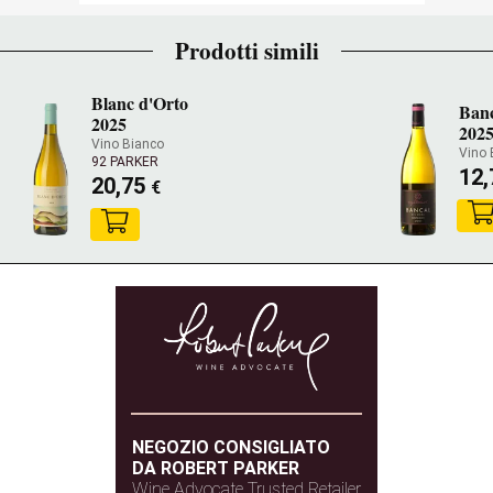
Prodotti simili
Blanc d'Orto
Banc
2025
202
Vino Bianco
Vino 
92 PARKER
12
20,75
€
NEGOZIO CONSIGLIATO
DA ROBERT PARKER
Wine Advocate Trusted Retailer