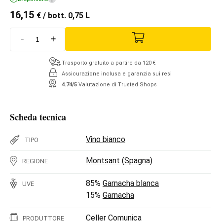
16,15
€
/ bott. 0,75 L
-
+
Trasporto gratuito a partire da 120 €
Assicurazione inclusa e garanzia sui resi
4.74/5
Valutazione di Trusted Shops
Scheda tecnica
Vino bianco
TIPO
Montsant
(
Spagna
)
REGIONE
85%
Garnacha blanca
UVE
15%
Garnacha
Celler Comunica
PRODUTTORE