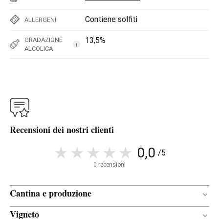
Contiene solfiti
ALLERGENI
13,5%
GRADAZIONE
i
ALCOLICA
Recensioni dei nostri clienti
0,0
/5
0 recensioni
Cantina e produzione
Vigneto
Acciaio inox
RECIPIENTE DI