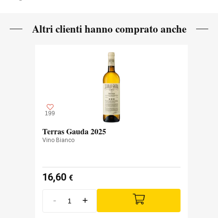
FERMENTAZIONE
Tra 30 e 10 anni
ETÀ DELLA VIGNA
8 mesi
PERIODO DI
Altri clienti hanno comprato anche
AFFINAMENTO
Sabbia / Granitico / Calcareo-
TERRENO
argilloso / marnoso / Ardesia
Mediterraneo
CLIMA
199
Terras Gauda 2025
Vino Bianco
16,60
€
-
+