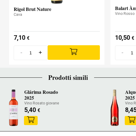
Balart Àm
Rigol Brut Nature
Vino Rosso
Cava
7,10
10,50
€
€
-
+
-
Prodotti simili
Glárima Rosado
Alqu
2025
2025
Vino Rosato giovane
Vino 
5,40
8,4
€