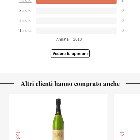
4 stelle
1
3 stelle
0
2 stelle
0
1 stella
0
Annata:
2018
Vedere le opinioni
Altri clienti hanno comprato anche
66
1