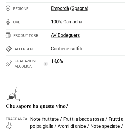
Empordà
(
Spagna
)
REGIONE
100%
Garnacha
UVE
AV Bodeguers
PRODUTTORE
Contiene solfiti
ALLERGENI
14,0%
GRADAZIONE
i
ALCOLICA
Che sapore ha questo vino?
Note fruttate / Frutti a bacca rossa / Frutti a
FRAGRANZA
polpa gialla / Aromi di anice / Note speziate /