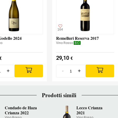
164
Godello 2024
Remelluri Reserva 2017
co
Vino Rosso
BIO
29,10
€
€
+
-
+
Prodotti simili
Condado de Haza
Lecco Crianza
Crianza 2022
2021
Vino Rosso
Vino Rosso