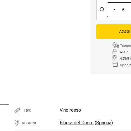
-
AGGI
Traspor
Assicu
4.74/5
Spediz
Vino rosso
TIPO
Ribera del Duero
(
Spagna
)
REGIONE