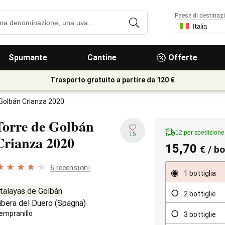
Paese di destinaz
Spumante
Cantine
Offerte
Trasporto gratuito a partire da 120 €
 Golbán Crianza 2020
Torre de Golbán
12 per spedizion
15
Crianza
2020
15,70
€
/ bo
6 recensioni
1 bottiglia
talayas de Golbán
2 bottiglie
ibera del Duero
(
Spagna
)
empranillo
3 bottiglie