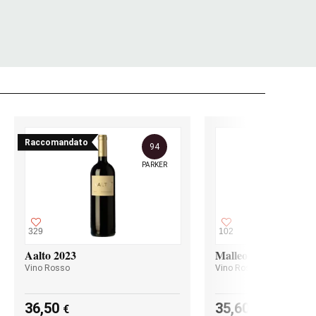
Raccomandato
94
PARKER
329
102
Aalto 2023
Malleolus 2023
Vino Rosso
Vino Rosso
36,50
35,60
€
€