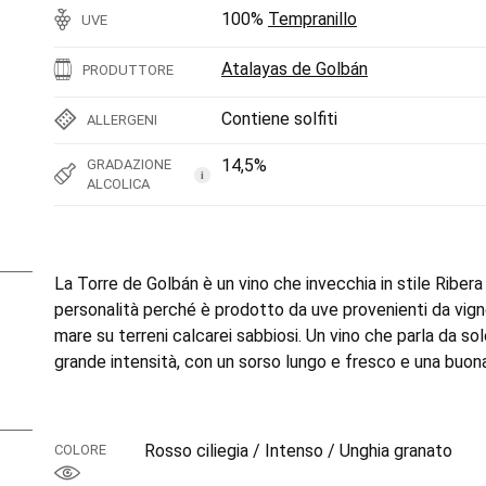
100%
Tempranillo
UVE
Atalayas de Golbán
PRODUTTORE
Contiene solfiti
ALLERGENI
14,5%
GRADAZIONE
i
ALCOLICA
La Torre de Golbán è un vino che invecchia in stile Ribe
personalità perché è prodotto da uve provenienti da vignet
mare su terreni calcarei sabbiosi. Un vino che parla da s
grande intensità, con un sorso lungo e fresco e una buona
Rosso ciliegia / Intenso / Unghia granato
COLORE