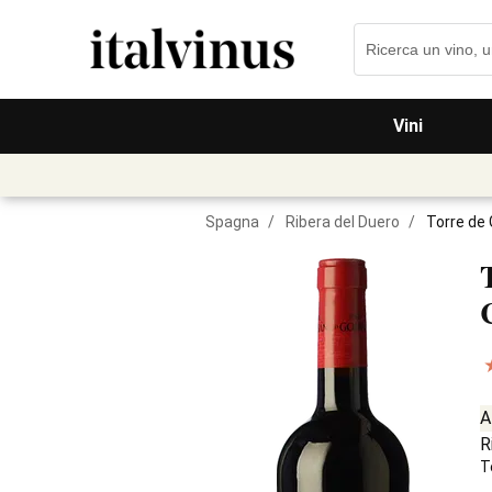
Vini
Spagna
/
Ribera del Duero
/
Torre de
A
R
T