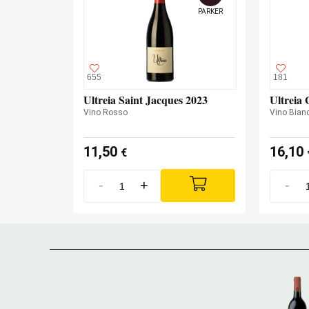
PARKER
655
181
Ultreia Saint Jacques 2023
Ultreia 
Vino Rosso
Vino Bian
11,50
16,10
€
-
+
-