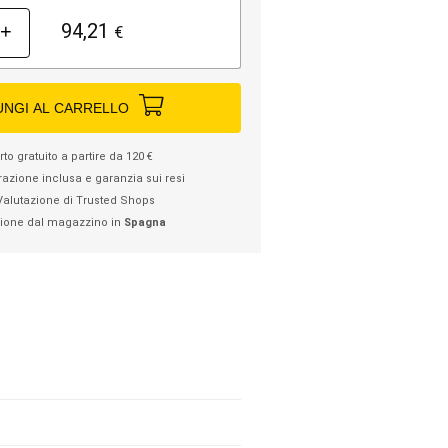
94,21
+
€
UNGI AL CARRELLO
to gratuito a partire da 120 €
razione inclusa e garanzia sui resi
Valutazione di Trusted Shops
ione dal magazzino in
Spagna