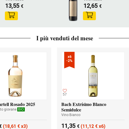
13,55
12,65
€
€
I più venduti del mese
x6

-2%
57
rtell Rosado 2025
Bach Extrísimo Blanco
Semidulce
to giovane
BIO
Vino Bianco
11,35
€
(18,61
€
x3)
€
(11,12
€
x6)