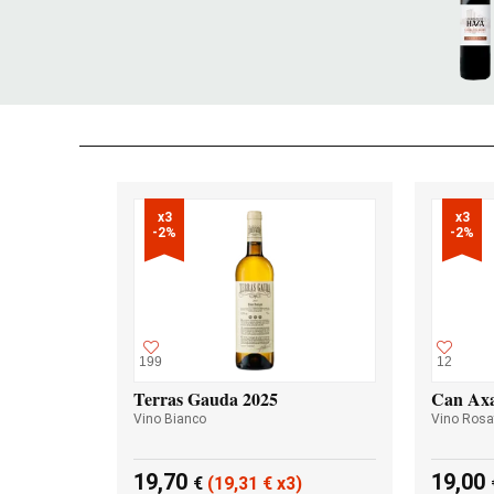
x3

x3

-2%
-2%
199
12
Terras Gauda 2025
Can Axa
Vino Bianco
Vino Rosa
19,70
19,00
€
(19,31
€
x3)