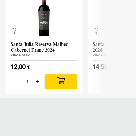
5
7
Santa Julia Reserva Malbec
Santa Julia Reserva
Cabernet Franc 2024
2024
Vino Rosso
Vino Rosso
12,00
14,55
€
€
-
+
-
+