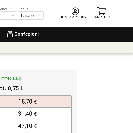
ione:
Lingua
IL MIO ACCOUNT
CARRELLO
Confezioni
e immediata
i
tt. 0,75 L
15,70
€
31,40
€
47,10
€