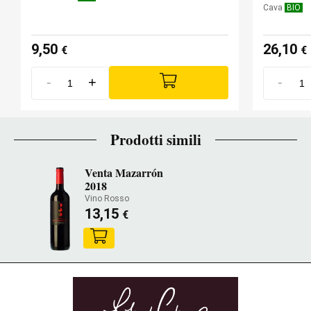
Cava
BIO
9,50
26,10
€
€
-
+
-
Prodotti simili
Venta Mazarrón
2018
Vino Rosso
13,15
€