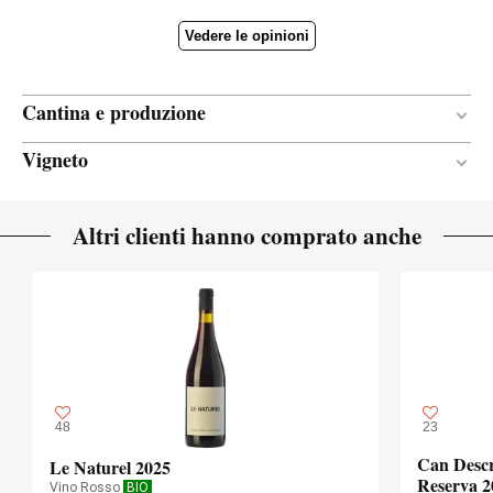
Vedere le opinioni
Cantina e produzione
Vigneto
Acciaio inox
RECIPIENTE DI
FERMENTAZIONE
Franco sabbioso / Argilla / Calcare
TERRENO
Non filtrato né chiarificato
CHIARIFICHE E
Altri clienti hanno comprato anche
FILTRAZIONI
Continentale
CLIMA
48
23
Can Descr
Le Naturel 2025
Reserva 2
Vino Rosso
BIO