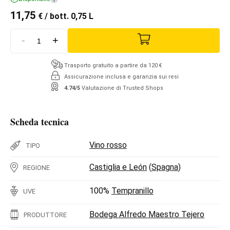
11,75
€
/ bott. 0,75 L
-
+
Trasporto gratuito a partire da 120 €
Assicurazione inclusa e garanzia sui resi
4.74/5
Valutazione di Trusted Shops
Scheda tecnica
Vino rosso
TIPO
Castiglia e León
(
Spagna
)
REGIONE
100%
Tempranillo
UVE
Bodega Alfredo Maestro Tejero
PRODUTTORE