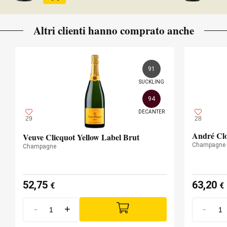
Altri clienti hanno comprato anche
91
SUCKLING
94
DECANTER
29
28
André Cl
Veuve Clicquot Yellow Label Brut
Champagne
Champagne
52,75
63,20
€
€
-
+
-