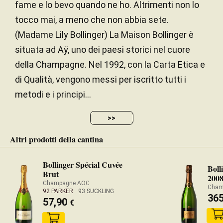
fame e lo bevo quando ne ho. Altrimenti non lo
tocco mai, a meno che non abbia sete.
(Madame Lily Bollinger) La Maison Bollinger è
situata ad Aÿ, uno dei paesi storici nel cuore
della Champagne. Nel 1992, con la Carta Etica e
di Qualità, vengono messi per iscritto tutti i
metodi e i principi...
>>
Altri prodotti della cantina
Bollinger Spécial Cuvée
Boll
Brut
200
Champagne AOC
Cham
92 PARKER
93 SUCKLING
36
57,90
€