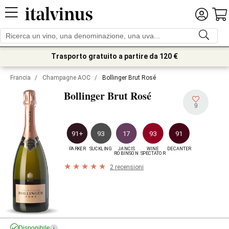
Trasporto gratuito a partire da 120 €
Francia
/
Champagne AOC
/
Bollinger Brut Rosé
Bollinger Brut Rosé
9
91+
93
17
93
91
PARKER
SUCKLING
JANCIS

WINE

DECANTER
ROBINSON
SPECTATOR
2 recensioni
Disponibile
i