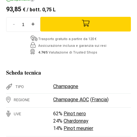
93,85
€
/ bott. 0,75 L
-
+
Trasporto gratuito a partire da 120 €
Assicurazione inclusa e garanzia sui resi
4.74/5
Valutazione di Trusted Shops
Scheda tecnica
Champagne
TIPO
Champagne AOC
(
Francia
)
REGIONE
62%
Pinot nero
UVE
24%
Chardonnay
14%
Pinot meunier