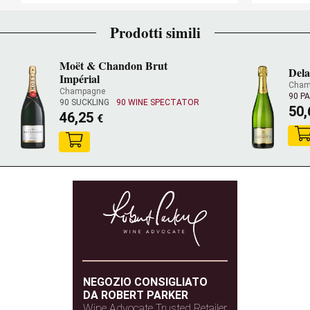
Prodotti simili
Moët & Chandon Brut
Dela
Impérial
Cham
Champagne
90 P
90 SUCKLING
90 WINE SPECTATOR
50
46,25
€
NEGOZIO CONSIGLIATO
DA ROBERT PARKER
Wine Advocate Trusted Retailer