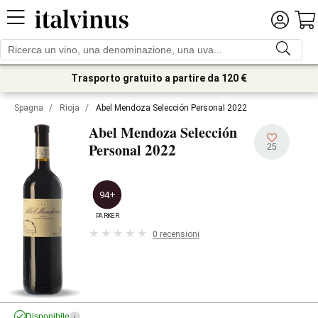
Trasporto gratuito a partire da 120 €
Spagna
/
Rioja
/
Abel Mendoza Selección Personal 2022
Abel Mendoza Selección
2022
Personal
25
94+
PARKER
0 recensioni
Disponibile
i