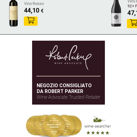
Vino
Vino Rosso
92+ 
44,10
€
47
NEGOZIO CONSIGLIATO
DA ROBERT PARKER
Wine Advocate Trusted Retailer