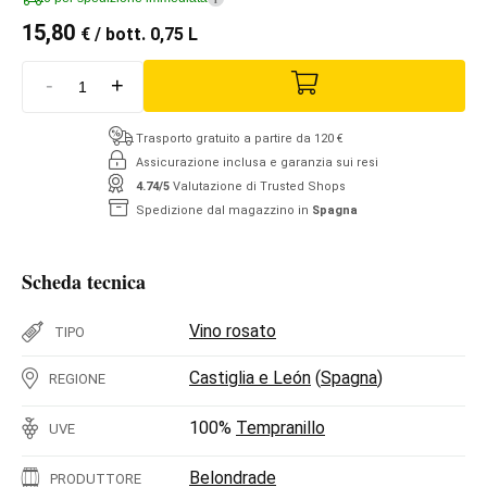
15,80
€
/ bott. 0,75 L
-
+
Trasporto gratuito a partire da 120 €
Assicurazione inclusa e garanzia sui resi
4.74/5
Valutazione di Trusted Shops
Spedizione dal magazzino in
Spagna
Scheda tecnica
Vino rosato
TIPO
Castiglia e León
(
Spagna
)
REGIONE
100%
Tempranillo
UVE
Belondrade
PRODUTTORE