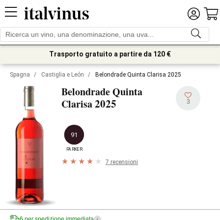
Trasporto gratuito a partire da 120 €
Spagna
/
Castiglia e León
/
Belondrade Quinta Clarisa 2025
Belondrade Quinta
2025
Clarisa
3
91
PARKER
7 recensioni
6 per spedizione immediata
i