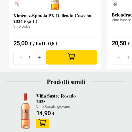
23
46
Belondrad
Ximénez-Spinola PX Delicado Cosecha
2024 (0,5 L)
Vino Bianco
Vino Dolce
25,00
20,50
€
/ bott. 0,5 L
€
-
+
-
Prodotti simili
Viña Sastre Rosado
2025
Vino Rosato giovane
14,90
€