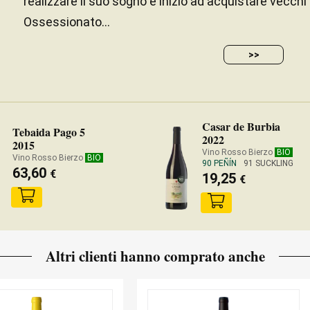
realizzare il suo sogno e iniziò ad acquistare vecchi v
Ossessionato...
>>
Casar de Burbia
Tebaida Pago 5
2022
2015
Vino Rosso Bierzo
BIO
Vino Rosso Bierzo
BIO
90 PEÑÍN
91 SUCKLING
63,60
€
19,25
€
Altri clienti hanno comprato anche