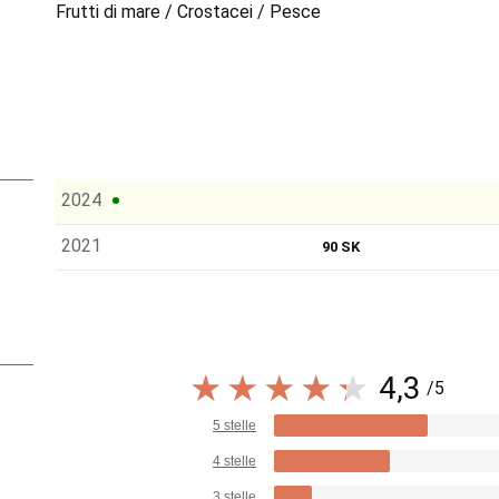
Frutti di mare / Crostacei / Pesce
2024
2021
90 SK
4,3
/5
5 stelle
4 stelle
3 stelle