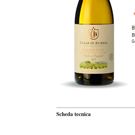
B
B
G
Scheda tecnica