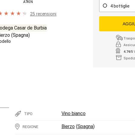
ATKIN
4 bottiglie
25 recensioni
AGGI
odega Casar de Burbia
ierzo
(
Spagna
)
Traspor
odello
Assicu
4.74/5
Spediz
Vino bianco
TIPO
Bierzo
(
Spagna
)
REGIONE