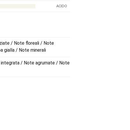
ACIDO
ate / Note floreali / Note
pa gialla / Note minerali
n integrata / Note agrumate / Note