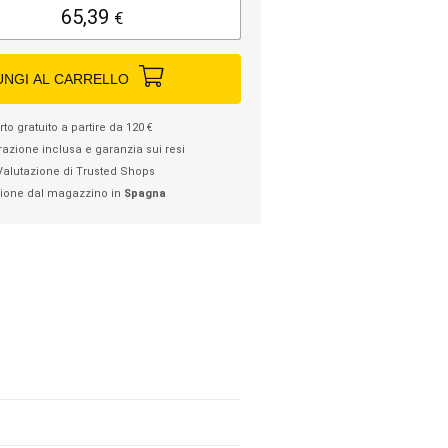
65,39
€
UNGI AL CARRELLO
to gratuito a partire da 120 €
razione inclusa e garanzia sui resi
Valutazione di Trusted Shops
ione dal magazzino in
Spagna