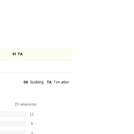
91 TA
SK
: Suckling
TA
: Tim atkin
25 recensioni
12
9
3