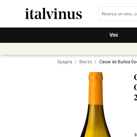
Vini
Spagna
/
Bierzo
/
Casar de Burbia Go
B