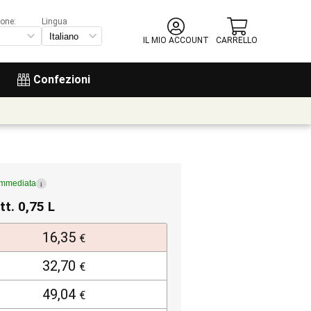
ione:
Lingua
IL MIO ACCOUNT
CARRELLO
Confezioni
immediata
i
tt. 0,75 L
16,35
€
32,70
€
49,04
€