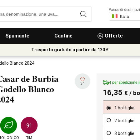
Paese di destinaz
Spumante
Cantine
Offerte
Trasporto gratuito a partire da 120 €
dello Blanco 2024
Casar de Burbia
4 per spedizione 
34
Godello Blanco
16,35
€
/ bo
2024
1 bottiglia
2 bottiglie
91
3 bottiglie
IOLOGICO
TIM
