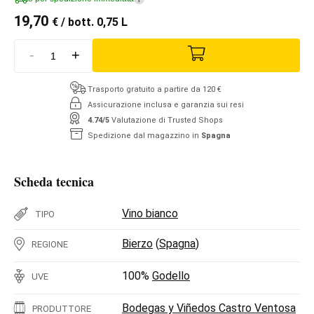
19,70
€
/ bott. 0,75 L
-
+
Trasporto gratuito a partire da 120 €
Assicurazione inclusa e garanzia sui resi
4.74/5
Valutazione di Trusted Shops
Spedizione dal magazzino in
Spagna
Scheda tecnica
Vino bianco
TIPO
Bierzo
(
Spagna
)
REGIONE
100%
Godello
UVE
Bodegas y Viñedos Castro Ventosa
PRODUTTORE