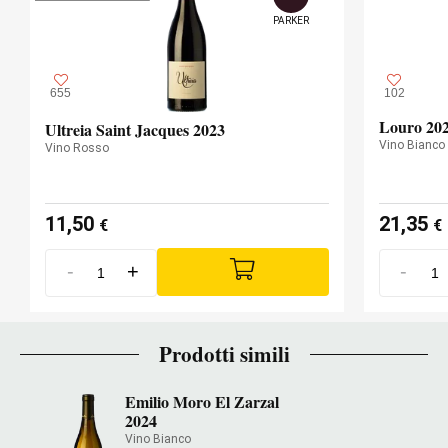
Rovere francese
TIPO DI LEGNO
PARKER
655
102
Louro 20
Ultreia Saint Jacques 2023
Vino Bianco
Vino Rosso
11,50
21,35
€
€
-
+
-
Prodotti simili
Emilio Moro El Zarzal
2024
Vino Bianco