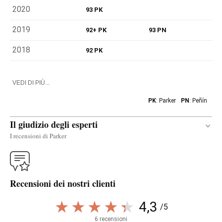
2020
93 PK
2019
92+ PK
93 PN
2018
92 PK
VEDI DI PIÙ...
PK
: Parker
PN
: Peñín
Il giudizio degli esperti
I recensioni di Parker
Traduci
Recensioni dei nostri clienti
The entry-level white 2022 El Castro de Valtuille
Godello comes from three plots in the village of
4,3
/5
Valtuille and matured in larger and smaller barrels,
6 recensioni