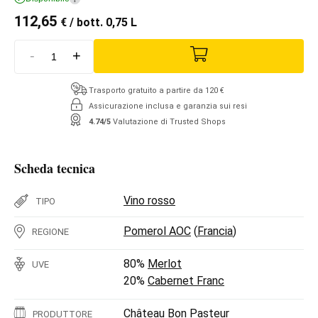
112,65
€
/ bott. 0,75 L
-
+
Trasporto gratuito a partire da 120 €
Assicurazione inclusa e garanzia sui resi
4.74/5
Valutazione di Trusted Shops
Scheda tecnica
Vino rosso
TIPO
Pomerol AOC
(
Francia
)
REGIONE
80%
Merlot
UVE
20%
Cabernet Franc
Château Bon Pasteur
PRODUTTORE