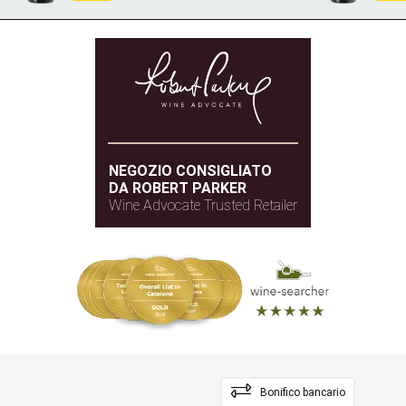
Tasted blind. Deep ruby colour. Graphite-lined
cherry and plum fruit on the nose. Appetising.
Crunchy, cedary fruit on the palate. Vibrant and
juicy. Quite firm in structure, but there is enough
fruit weight to carry the tannins. Wait a few years
for this to knit together. Cedar again lingers on the
NEGOZIO CONSIGLIATO
finish.
DA ROBERT PARKER
Wine Advocate Trusted Retailer
— Tom Parker (15/9/2021)
JancisRobinson.com
Annata 2017 - 16+ JANCIS ROBINSON
Traduci
Bonifico bancario
Cedar, sandalwood and plums with cake