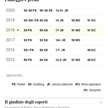
2020
92-94 PK
95-96 SK
16.5+ JR
2019
92-94+ PK
96 SK
16 JR
92 WS
91 DC
2018
93 PK
96 SK
17 JR
91 WS
91 DC
2017
92 PK
92 SK
16+ JR
93 WS
2016
93+ PK
96 SK
17- JR
90 DC
2015
95 PK
96 SK
16.5 JR
91 WS
96 DC
VEDI DI PIÙ...
PK
: Parker
SK
: Suckling
JR
: Jancis robinson
WS
: Wine spectator
DC
: Decanter
Il giudizio degli esperti
I recensioni di Parker, Jancis Robinson e Suckling