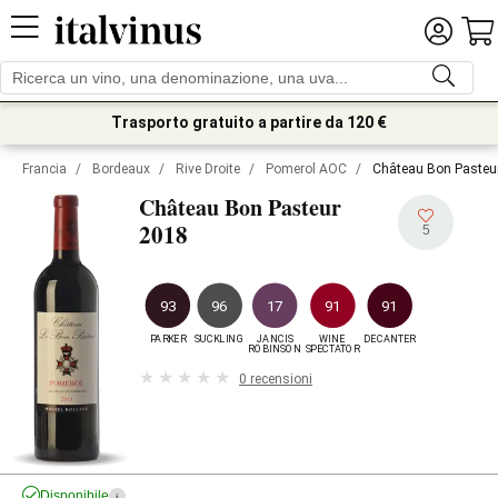
Trasporto gratuito a partire da 120 €
Francia
/
Bordeaux
/
Rive Droite
/
Pomerol AOC
/
Château Bon Pasteu
Château Bon Pasteur
2018
5
93
96
17
91
91
PARKER
SUCKLING
JANCIS

WINE

DECANTER
ROBINSON
SPECTATOR
0 recensioni
Disponibile
i