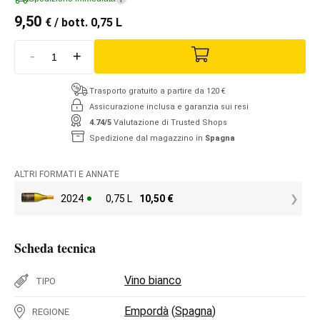
9,50
€
/ bott. 0,75 L
-
+
Trasporto gratuito a partire da 120 €
Assicurazione inclusa e garanzia sui resi
4.74/5
Valutazione di Trusted Shops
Spedizione dal magazzino in
Spagna
ALTRI FORMATI E ANNATE
2024
0,75 L
10,50
€
Scheda tecnica
Vino bianco
TIPO
Empordà
(
Spagna
)
REGIONE