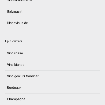
Vinissimus.co.uk
Italvinus.it
Hispavinus.de
I più cercati
Vino rosso
Vino bianco
Vino gewürztraminer
Bordeaux
Champagne