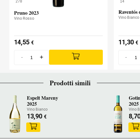
278
14
Raventós 
Pruno 2023
Vino Bianco
Vino Rosso
14,55
11,30
€
€
-
+
-
Prodotti simili
Espelt Mareny
Goti
2025
2025
Vino Bianco
Vino 
13,90
8,7
€