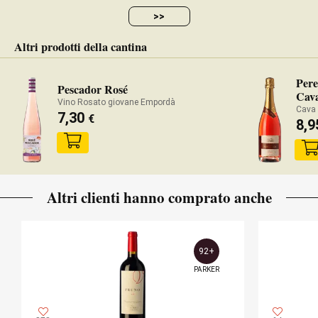
>>
Altri prodotti della cantina
Pere
Pescador Rosé
Cav
Vino Rosato giovane Empordà
Cava
7,30
€
8,
Altri clienti hanno comprato anche
92+
PARKER