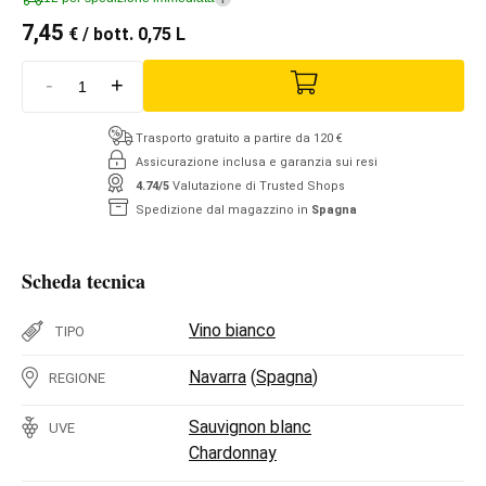
7,45
€
/ bott. 0,75 L
-
+
Trasporto gratuito a partire da 120 €
Assicurazione inclusa e garanzia sui resi
4.74/5
Valutazione di Trusted Shops
Spedizione dal magazzino in
Spagna
Scheda tecnica
Vino bianco
TIPO
Navarra
(
Spagna
)
REGIONE
Sauvignon blanc
UVE
Chardonnay