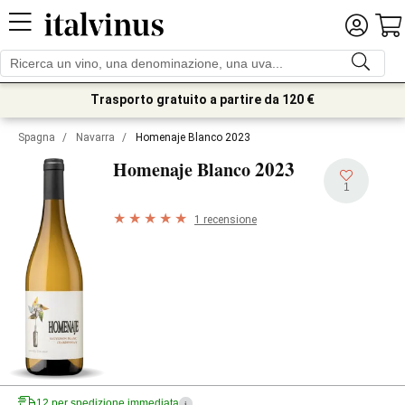
Trasporto gratuito a partire da 120 €
Spagna
/
Navarra
/
Homenaje Blanco 2023
2023
Homenaje Blanco
1
1 recensione
12 per spedizione immediata
i