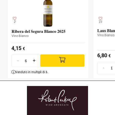
2
15
Laus Blan
Ribera del Segura Blanco 2025
Vino Bianco
Vino Bianco
4,15
€
6,80
€
-
+
-
i
Venduto in multipli di 6.