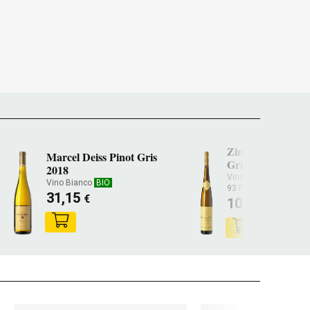
Zind Humbrecht 
Marcel Deiss Pinot Gris
Gris Clos Saint U
2018
2013
Vino Bianco
BIO
Vino Bianco
BIO
93 PARKER
31,15
€
107,70
€