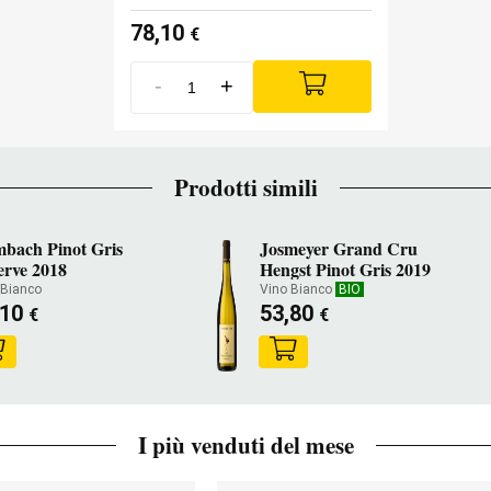
78,10
€
-
+
Prodotti simili
mbach Pinot Gris
Josmeyer Grand Cru
erve 2018
Hengst Pinot Gris 2019
 Bianco
Vino Bianco
BIO
,10
53,80
€
€
I più venduti del mese