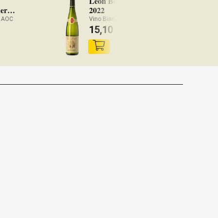
Léon Beyer Sylvaner
er
2022
dives 2017
e AOC
Vino Bianco Alsace AOC
15,10
€