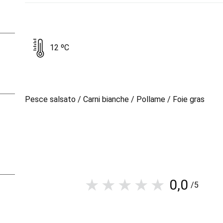
12 ºC
Pesce salsato / Carni bianche / Pollame / Foie gras
0,0
/5