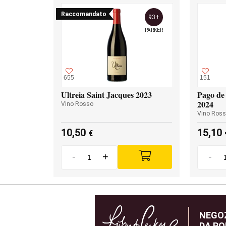
Raccomandato
93+
PARKER
655
151
Ultreia Saint Jacques 2023
Pago de 
2024
Vino Rosso
Vino Ros
10,50
15,10
€
-
+
-
NEGOZ
DA RO