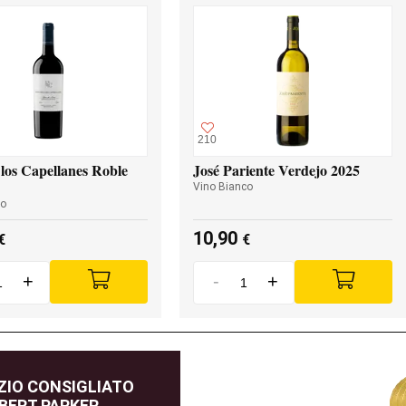
210
los Capellanes Roble
José Pariente Verdejo 2025
Vino Bianco
so
10,90
€
€
+
-
+
IO CONSIGLIATO
BERT PARKER