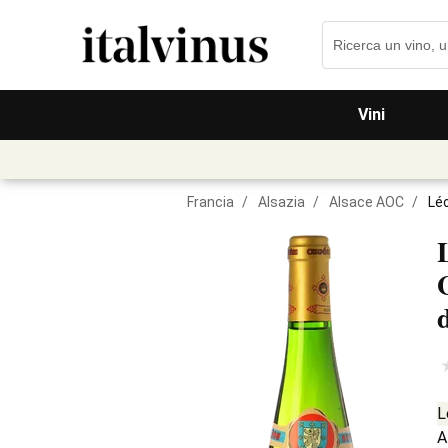
Vini
Francia
/
Alsazia
/
Alsace AOC
/
Lé
L
A