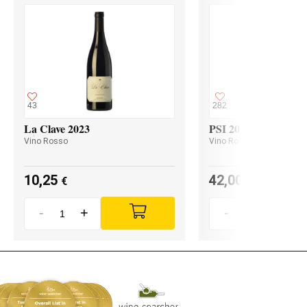
43
282
La Clave 2023
PSI 2023
Vino Rosso
Vino Rosso
10,25
42,00
€
€
-
+
-
+