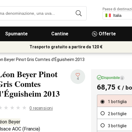
Paese di destinaz
Spumante
Cantine
Offerte
Trasporto gratuito a partire da 120 €
on Beyer Pinot Gris Comtes d'Éguisheim 2013
Léon Beyer Pinot
Disponibile
i
4
Gris Comtes
68,75
€
/ bo
d'Éguisheim
2013
1 bottiglia
0 recensioni
2 bottiglie
éon Beyer
3 bottiglie
lsace AOC
(
Francia
)