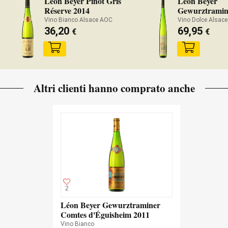
Léon Beyer Pinot Gris
Léon Beyer
Réserve 2014
Gewurztramin
Vendanges Tar
Vino Bianco Alsace AOC
Vino Dolce Alsac
36,20
69,95
€
€
Altri clienti hanno comprato anche
2
Léon Beyer Gewurztraminer
Comtes d'Éguisheim 2011
Vino Bianco