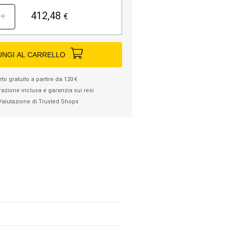
412,48
+
€
UNGI AL CARRELLO
to gratuito a partire da 120 €
razione inclusa e garanzia sui resi
Valutazione di Trusted Shops