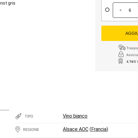
inot gris
-
AGGI
Traspor
Assicu
4.74/5
Vino bianco
TIPO
Alsace AOC
(
Francia
)
REGIONE