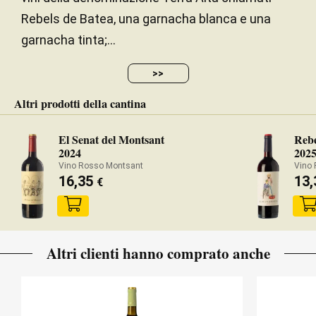
Rebels de Batea, una garnacha blanca e una
garnacha tinta;...
>>
Altri prodotti della cantina
El Senat del Montsant
Rebe
2024
202
Vino Rosso Montsant
Vino 
16,35
13
€
Altri clienti hanno comprato anche