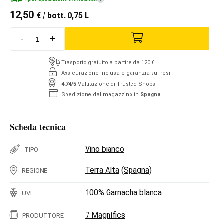
12,50
€
/ bott. 0,75 L
-
+
Trasporto gratuito a partire da 120 €
Assicurazione inclusa e garanzia sui resi
4.74/5
Valutazione di Trusted Shops
Spedizione dal magazzino in
Spagna
Scheda tecnica
Vino bianco
TIPO
Terra Alta
(
Spagna
)
REGIONE
100%
Garnacha blanca
UVE
7 Magnífics
PRODUTTORE