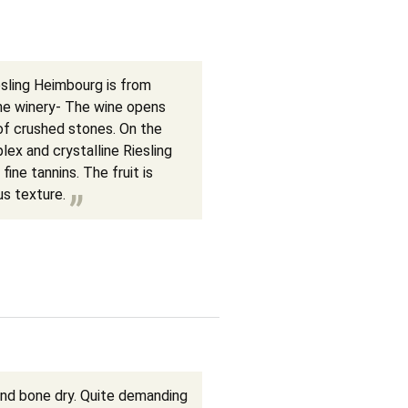
sling Heimbourg is from
 the winery- The wine opens
 of crushed stones. On the
lex and crystalline Riesling
fine tannins. The fruit is
us texture.
and bone dry. Quite demanding