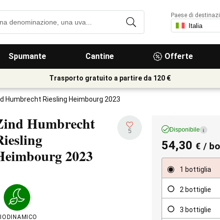
Paese di destinaz
Spumante
Cantine
Offerte
Trasporto gratuito a partire da 120 €
nd Humbrecht Riesling Heimbourg 2023
Zind Humbrecht
Disponibile
i
5
Riesling
54,30
€
/ bo
Heimbourg
2023
1 bottiglia
2 bottiglie
3 bottiglie
IODINAMICO