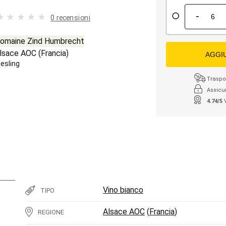
-
0 recensioni
omaine Zind Humbrecht
lsace AOC
(
Francia
)
AGGI
iesling
Traspor
Assicu
4.74/5
Vino bianco
TIPO
Alsace AOC
(
Francia
)
REGIONE