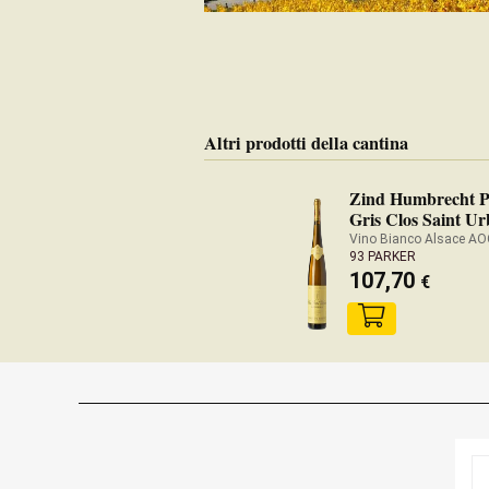
Altri prodotti della cantina
Zind Humbrecht P
Gris Clos Saint Ur
2013
Vino Bianco Alsace A
93 PARKER
107,70
€