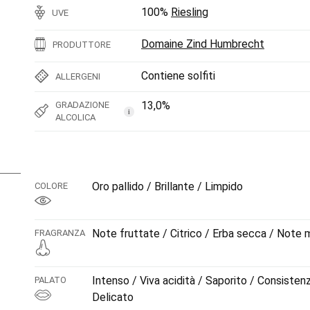
100%
Riesling
UVE
Domaine Zind Humbrecht
PRODUTTORE
Contiene solfiti
ALLERGENI
13,0%
GRADAZIONE
i
ALCOLICA
Oro pallido / Brillante / Limpido
COLORE
Note fruttate / Citrico / Erba secca / Note m
FRAGRANZA
Intenso / Viva acidità / Saporito / Consisten
PALATO
Delicato