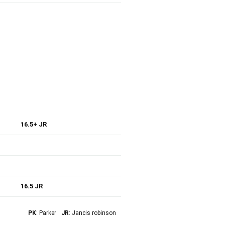
16.5+ JR
16.5 JR
PK
: Parker
JR
: Jancis robinson