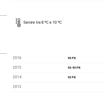
Servire tra 8 ºC e 10 ºC
2016
93 PK
2015
92-93 PK
2014
92 PK
2013