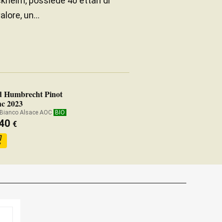
rckheim, possiede 40 ettari di
lore, un...
d Humbrecht Pinot
nc 2023
 Bianco Alsace AOC
BIO
,40
€