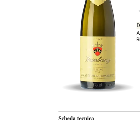
D
A
R
Scheda tecnica