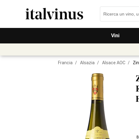
Vini
Francia
/
Alsazia
/
Alsace AOC
/
Zi
B