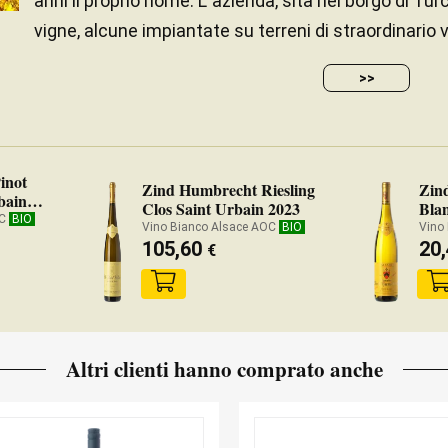
anni il proprio nome. L' azienda, sita nel borgo di Tu
vigne, alcune impiantate su terreni di straordinario va
>>
inot
Zind Humbrecht Riesling
Zin
bain
Clos Saint Urbain 2023
Bla
OC
BIO
Vino Bianco Alsace AOC
BIO
Vino
105,60
20
€
Altri clienti hanno comprato anche