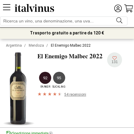
Trasporto gratuito a partire da 120 €
Argentina
/
Mendoza
/
El Enemigo Malbec 2022
2022
El Enemigo Malbec
131
92
95
PARKER
SUCKLING
54 recensioni
Spedizione immediata
i