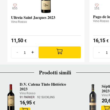
655
151
Pago de l
Ultreia Saint Jacques 2023
Vino Rosso
Vino Rosso
11,50
16,15
€
€
-
+
-
Prodotti simili
D.V. Catena Tinto Histórico
Sépt
2023
2023
Vino Rosso
Vino 
91 PARKER
92 SUCKLING
20,
16,95
€