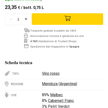
23,35
€
/ bott. 0,75 L
-
+
Trasporto gratuito a partire da 120 €
Assicurazione inclusa e garanzia sui resi
4.74/5
Valutazione di Trusted Shops
Spedizione dal magazzino in
Spagna
Scheda tecnica
Vino rosso
TIPO
Mendoza
(
Argentina
)
REGIONE
89%
Malbec
UVE
8%
Cabernet Franc
3%
Petit Verdot