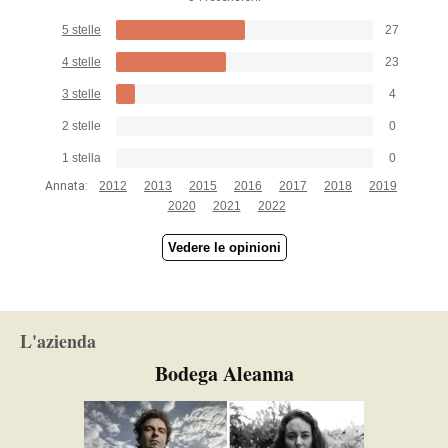
5 stelle
27
4 stelle
23
3 stelle
4
2 stelle
0
1 stella
0
Annata:
2012
2013
2015
2016
2017
2018
2019
2020
2021
2022
Vedere le opinioni
L'azienda
Bodega Aleanna