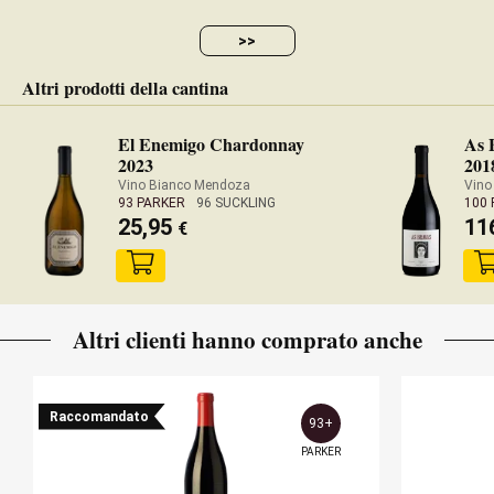
>>
Altri prodotti della cantina
El Enemigo Chardonnay
As 
2023
201
Vino Bianco Mendoza
Vino
93 PARKER
96 SUCKLING
100
25,95
11
€
Altri clienti hanno comprato anche
Raccomandato
93+
PARKER