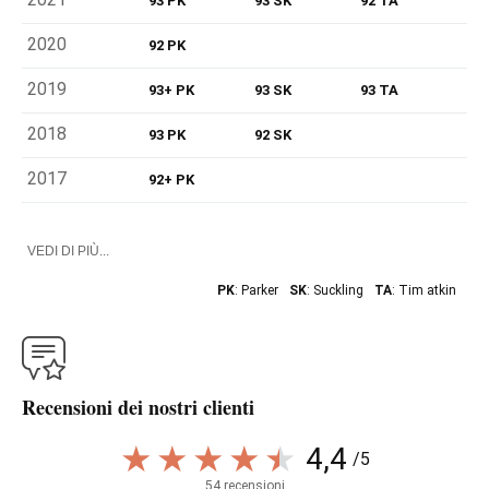
93 PK
93 SK
92 TA
2020
92 PK
2019
93+ PK
93 SK
93 TA
2018
93 PK
92 SK
2017
92+ PK
VEDI DI PIÙ...
PK
: Parker
SK
: Suckling
TA
: Tim atkin
Recensioni dei nostri clienti
4,4
/5
54 recensioni