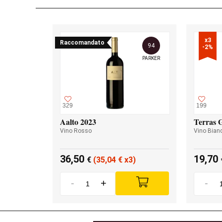
x3

Raccomandato
94
-2%
PARKER
329
199
Aalto 2023
Terras 
Vino Rosso
Vino Bian
36,50
19,70
€
(35,04
€
x3)
-
+
-