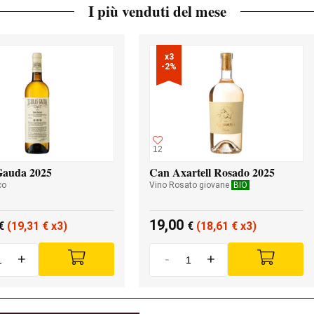
I più venduti del mese
x3

-2%
12
Gauda 2025
Can Axartell Rosado 2025
co
Vino Rosato giovane
BIO
19,00
€
(19,31
€
x3)
€
(18,61
€
x3)
+
-
+