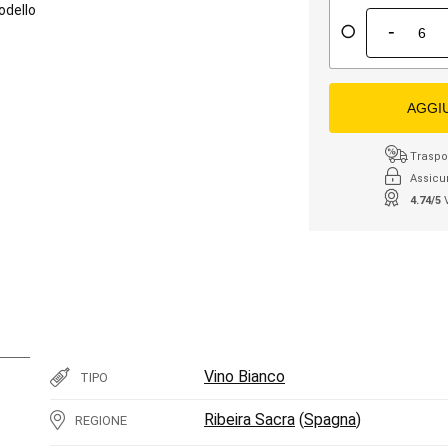
odello
-
AGGI
Traspor
Assicu
4.74/5
Vino Bianco
TIPO
Ribeira Sacra
(
Spagna
)
REGIONE