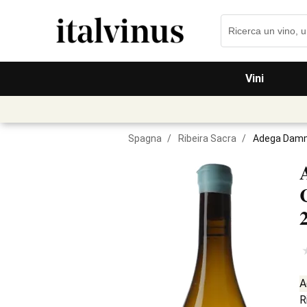
Vini
Spagna
/
Ribeira Sacra
/
Adega Damm
A
R