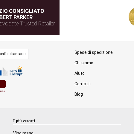
IO CONSIGLIATO
BERT PARKER
dvocate Trusted Retailer
Spese di spedizione
onifico bancario
Chi siamo
Aiuto
Contatti
Blog
I più cercati
Vino rosso