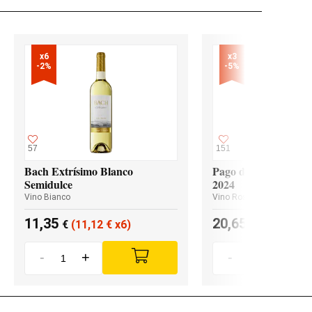
x6

x3

-2%
-5%
57
151
Bach Extrísimo Blanco
Pago de los Capellan
Semidulce
2024
Vino Bianco
Vino Rosso
11,35
20,65
€
(11,12
€
x6)
€
(19,62
€
x
-
+
-
+