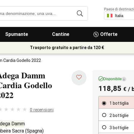
Paese di destinaz
Spumante
Cantine
Offerte
Trasporto gratuito a partire da 120 €
 Cardia Godello 2022
Adega Damm
Disponibile
i
Cardia Godello
118,85
€
/ 
2022
1 bottiglia
0 recensioni
2 bottiglie
dega Damm
3 bottiglie
ibeira Sacra
(
Spagna
)