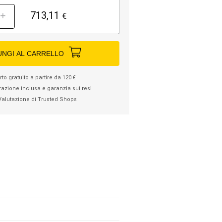
713,11
+
€
UNGI AL CARRELLO
to gratuito a partire da 120 €
razione inclusa e garanzia sui resi
Valutazione di Trusted Shops