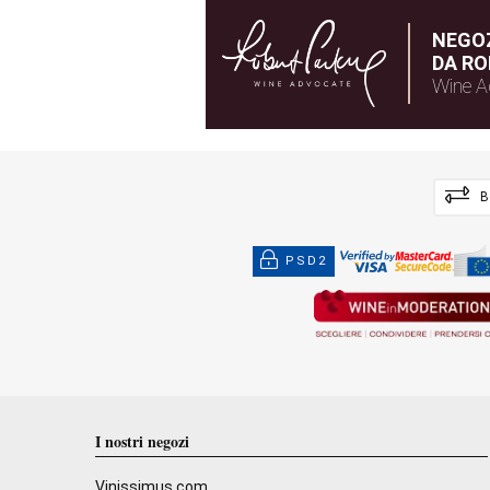
NEGOZ
DA RO
Wine A
B
PSD2
I nostri negozi
Vinissimus.com