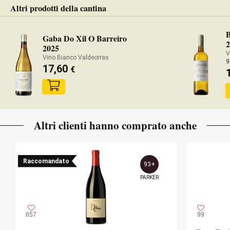
Altri prodotti della cantina
Gaba Do Xil O Barreiro
2025
V
Vino Bianco Valdeorras
9
17,60
€
Altri clienti hanno comprato anche
Raccomandato
93+
PARKER
657
99