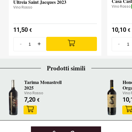
Casa Cast
Ultreia Saint Jacques 2023
Vino Rosso
Vino Rosso
11,50
10,10
€
€
-
+
-
Prodotti simili
Tarima Monastrell
Hono
2025
Orga
Vino Rosso
Vino
7,20
10
€