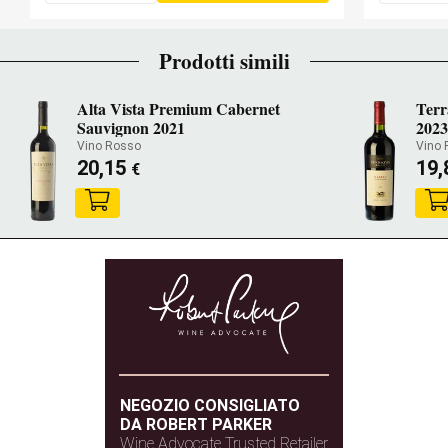
Prodotti simili
Alta Vista Premium Cabernet
Terr
Sauvignon 2021
202
Vino Rosso
Vino
20,15
19
€
NEGOZIO CONSIGLIATO
DA ROBERT PARKER
Wine Advocate Trusted Retailer