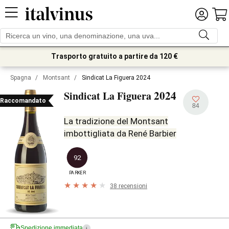
Trasporto gratuito a partire da 120 €
Spagna
/
Montsant
/
Sindicat La Figuera 2024
2024
Sindicat La Figuera
Raccomandato
84
La tradizione del Montsant
imbottigliata da René Barbier
92
PARKER
38 recensioni
Spedizione immediata
i