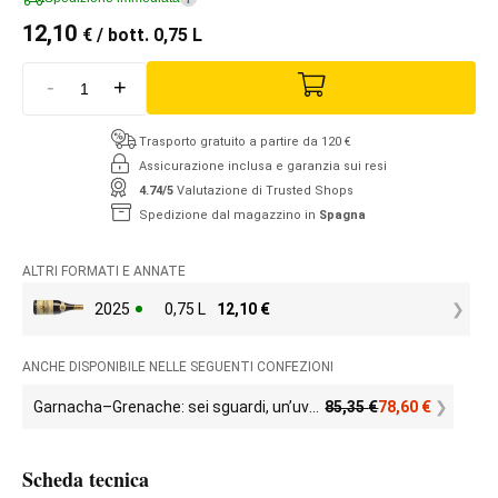
12,10
€
/ bott. 0,75 L
-
+
Trasporto gratuito a partire da 120 €
Assicurazione inclusa e garanzia sui resi
4.74/5
Valutazione di Trusted Shops
Spedizione dal magazzino in
Spagna
ALTRI FORMATI E ANNATE
2025
0,75 L
12,10
€
ANCHE DISPONIBILE NELLE SEGUENTI CONFEZIONI
Garnacha–Grenache: sei sguardi, un’uva infinita
85,35
€
78,60
€
Scheda tecnica