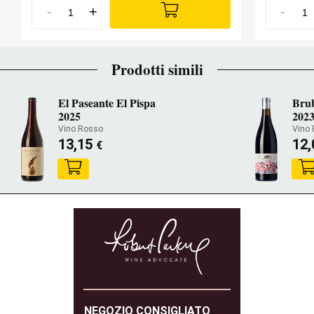
-
+
-
Prodotti simili
El Paseante El Pispa
Bru
2025
202
Vino Rosso
Vino
13,15
12
€
NEGOZIO CONSIGLIATO