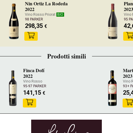
Nin Ortiz La Rodeda
Plan
2022
202
Vino Rosso Priorat
BIO
Vino 
98 PARKER
95 P
298,35
42
€
Prodotti simili
Finca Dofí
Mart
2022
2023
Vino Rosso
Vino 
95-97 PARKER
93+ 
141,15
25,
€