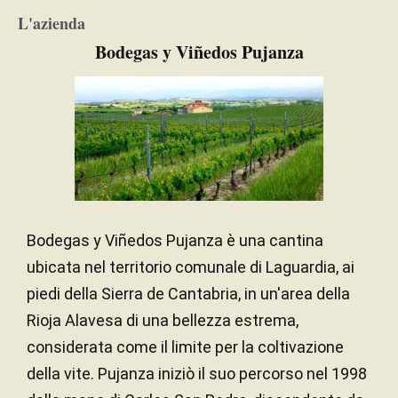
Legno / Acciaio inox
RECIPIENTE DI
L'azienda
FERMENTAZIONE
Bodegas y Viñedos Pujanza
5 mesi
PERIODO DI
AFFINAMENTO
Rovere francese
TIPO DI LEGNO
Bodegas y Viñedos Pujanza è una cantina
ubicata nel territorio comunale di Laguardia, ai
piedi della Sierra de Cantabria, in un'area della
Rioja Alavesa di una bellezza estrema,
considerata come il limite per la coltivazione
della vite. Pujanza iniziò il suo percorso nel 1998