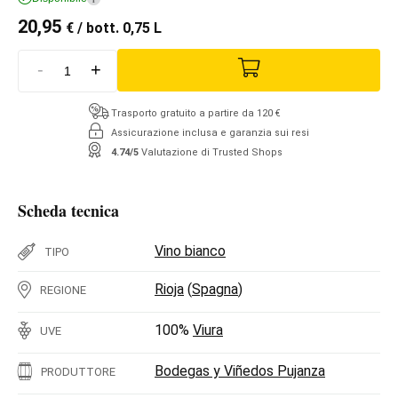
20,95
€
/ bott. 0,75 L
-
+
Trasporto gratuito a partire da 120 €
Assicurazione inclusa e garanzia sui resi
4.74/5
Valutazione di Trusted Shops
Scheda tecnica
Vino bianco
TIPO
Rioja
(
Spagna
)
REGIONE
100%
Viura
UVE
Bodegas y Viñedos Pujanza
PRODUTTORE