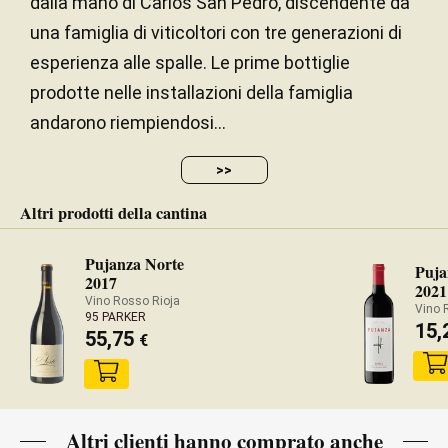
dalla mano di Carlos San Pedro, discendente da
una famiglia di viticoltori con tre generazioni di
esperienza alle spalle. Le prime bottiglie
prodotte nelle installazioni della famiglia
andarono riempiendosi...
>>
Altri prodotti della cantina
Pujanza Norte
Puja
2017
2021
Vino Rosso Rioja
Vino 
95 PARKER
15,
55,75
€
Altri clienti hanno comprato anche