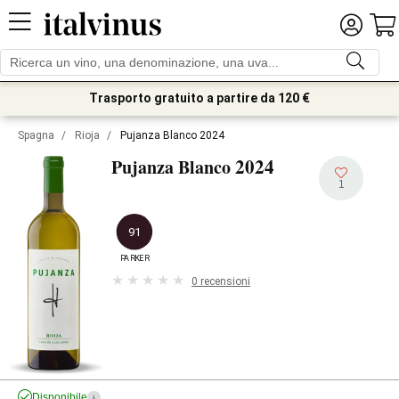
Trasporto gratuito a partire da 120 €
Spagna
/
Rioja
/
Pujanza Blanco 2024
2024
Pujanza Blanco
1
91
PARKER
0 recensioni
Disponibile
i