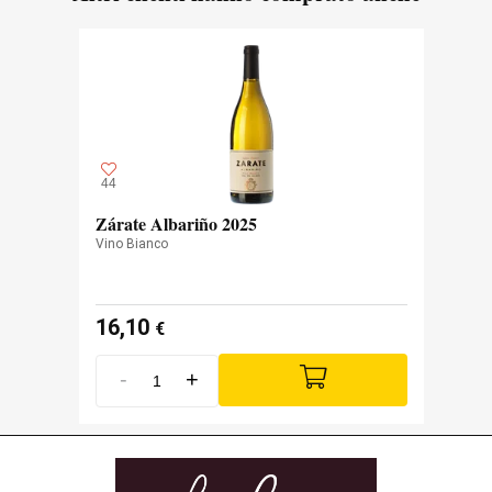
44
Zárate Albariño 2025
Vino Bianco
16,10
€
-
+