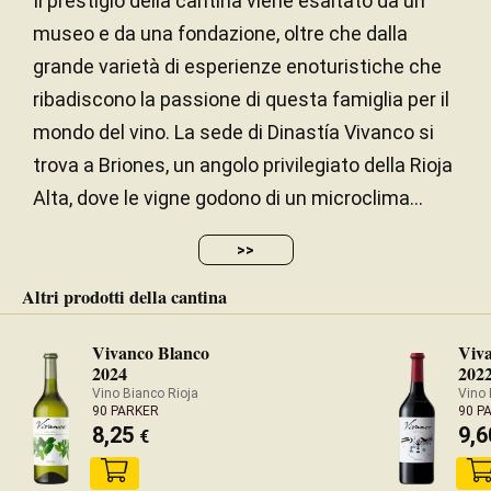
Il prestigio della cantina viene esaltato da un
museo e da una fondazione, oltre che dalla
grande varietà di esperienze enoturistiche che
ribadiscono la passione di questa famiglia per il
mondo del vino. La sede di Dinastía Vivanco si
trova a Briones, un angolo privilegiato della Rioja
Alta, dove le vigne godono di un microclima...
>>
Altri prodotti della cantina
Vivanco Blanco
Viv
2024
202
Vino Bianco Rioja
Vino 
90 PARKER
90 P
8,25
9,
€