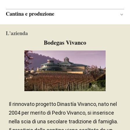
Cantina e produzione
24 mesi
PERIODO DI
L'azienda
AFFINAMENTO
Bodegas Vivanco
Nuove e di primo passaggio
ETÀ DELLE BARRIQUE
Rovere francese e americano
TIPO DI LEGNO
Il rinnovato progetto Dinastía Vivanco, nato nel
2004 per merito di Pedro Vivanco, si inserisce
nella scia di una secolare tradizione di famiglia.