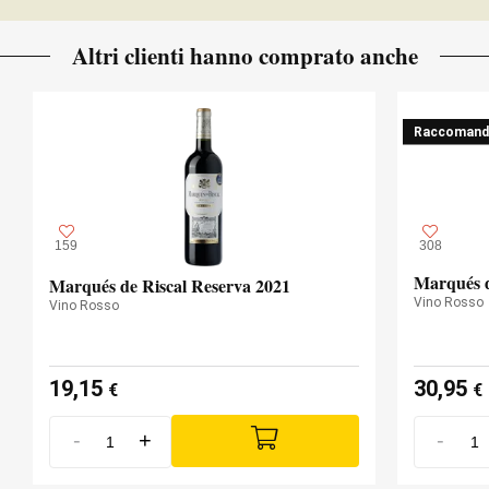
Altri clienti hanno comprato anche
Raccomand
159
308
Marqués d
Marqués de Riscal Reserva 2021
Vino Rosso
Vino Rosso
19,15
30,95
€
€
-
+
-