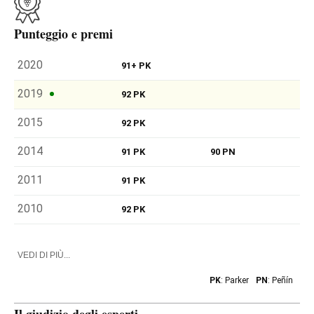
Punteggio e premi
2020
91+ PK
2019
92 PK
2015
92 PK
2014
91 PK
90 PN
2011
91 PK
2010
92 PK
VEDI DI PIÙ...
PK
: Parker
PN
: Peñín
Il giudizio degli esperti