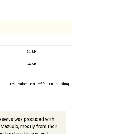
94 SK
94 SK
PK
: Parker
PN
: Peñín
SK
: Suckling
Reserva was produced with
Mazuelo, mostly from their
 and matured in new and