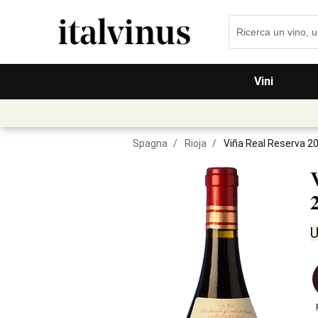
Vini
Spagna
/
Rioja
/
Viña Real Reserva 2
U