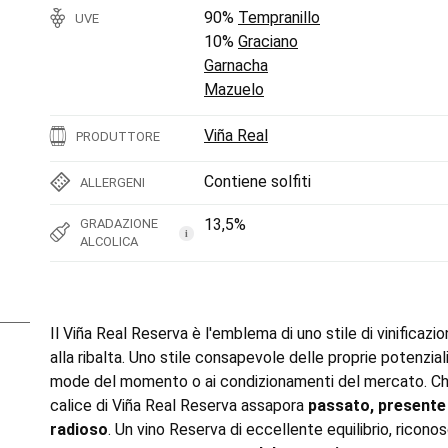
90%
Tempranillo
UVE
10%
Graciano
Garnacha
Mazuelo
Viña Real
PRODUTTORE
Contiene solfiti
ALLERGENI
13,5%
GRADAZIONE
i
ALCOLICA
Il Viña Real Reserva è l'emblema di uno stile di vinifica
alla ribalta. Uno stile consapevole delle proprie potenzial
mode del momento o ai condizionamenti del mercato. Chi h
calice di Viña Real Reserva assapora
passato, presente 
radioso
. Un vino Reserva di eccellente equilibrio, ricon