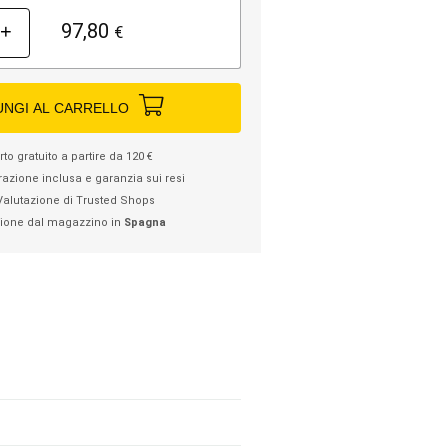
97,80
+
€
UNGI AL CARRELLO
to gratuito a partire da 120 €
razione inclusa e garanzia sui resi
Valutazione di Trusted Shops
ione dal magazzino in
Spagna