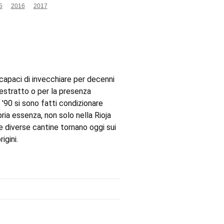
5
2016
2017
i capaci di invecchiare per decenni
 estratto o per la presenza
e '90 si sono fatti condizionare
ia essenza, non solo nella Rioja
 diverse cantine tornano oggi sui
igini.