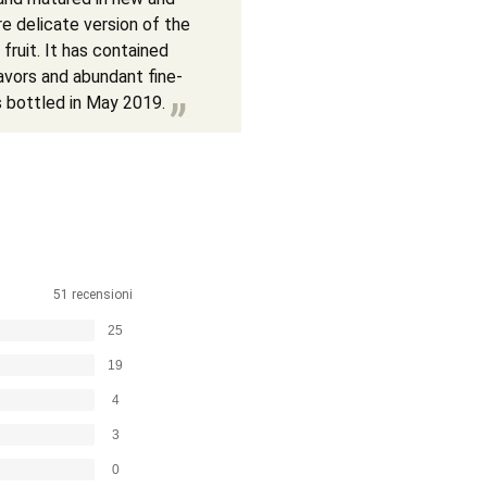
e delicate version of the
ruit. It has contained
avors and abundant fine-
s bottled in May 2019.
51 recensioni
25
19
4
3
0