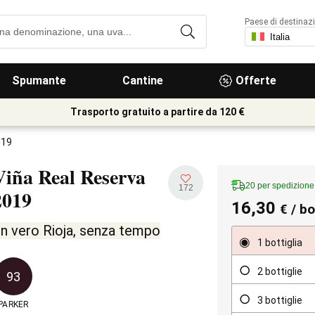
Paese di destinaz
Spumante
Cantine
Offerte
Trasporto gratuito a partire da 120 €
019
Viña Real Reserva
20 per spedizion
172
2019
16,30
€
/ bo
n vero Rioja, senza tempo
1 bottiglia
2 bottiglie
93
3 bottiglie
PARKER