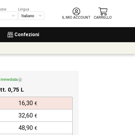
ione:
Lingua
IL MIO ACCOUNT
CARRELLO
Confezioni
e immediata
i
tt. 0,75 L
16,30
€
32,60
€
48,90
€