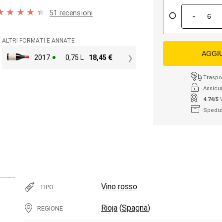
51 recensioni
-
ALTRI FORMATI E ANNATE
AGGI
2017
0,75 L
18,45
€
Traspor
Assicu
4.74/5
Spediz
Vino rosso
TIPO
Rioja
(
Spagna
)
REGIONE