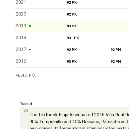
2021
92 PK
2020
92 PK
2019
93 PK
2018
93+ PK
2017
92 PK
92 PN
2016
93 PK
92 PN
VEDI DI PIÙ...
Traduci
The textbook Rioja Alavesa red 2016 Viña Real 
90% Tempranillo and 10% Graciano, Garnacha and 
own grapes. It fermented in stainless steel vats