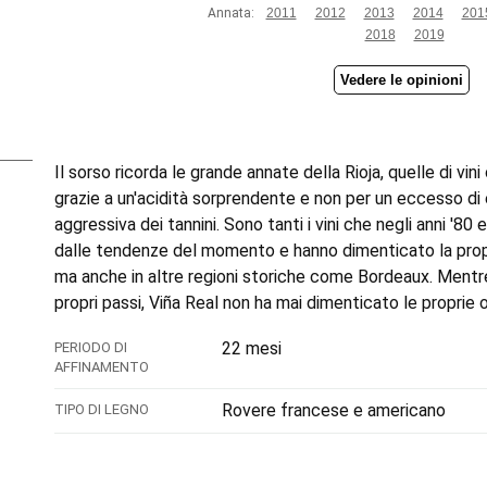
Annata:
2011
2012
2013
2014
201
2018
2019
Vedere le opinioni
Il sorso ricorda le grande annate della Rioja, quelle di vin
grazie a un'acidità sorprendente e non per un eccesso di
aggressiva dei tannini. Sono tanti i vini che negli anni '80 
dalle tendenze del momento e hanno dimenticato la propr
ma anche in altre regioni storiche come Bordeaux. Mentre
propri passi, Viña Real non ha mai dimenticato le proprie or
22 mesi
PERIODO DI
AFFINAMENTO
Rovere francese e americano
TIPO DI LEGNO