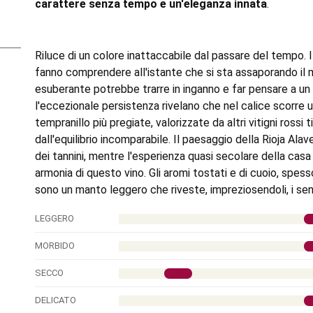
carattere senza tempo e un'eleganza innata
.
Riluce di un colore inattaccabile dal passare del tempo. I
fanno comprendere all'istante che si sta assaporando il m
esuberante potrebbe trarre in inganno e far pensare a un
l'eccezionale persistenza rivelano che nel calice scorre
tempranillo più pregiate, valorizzate da altri vitigni rossi 
dall'equilibrio incomparabile. Il paesaggio della Rioja Alav
dei tannini, mentre l'esperienza quasi secolare della casa v
armonia di questo vino. Gli aromi tostati e di cuoio, spess
sono un manto leggero che riveste, impreziosendoli, i sento
LEGGERO
MORBIDO
SECCO
DELICATO