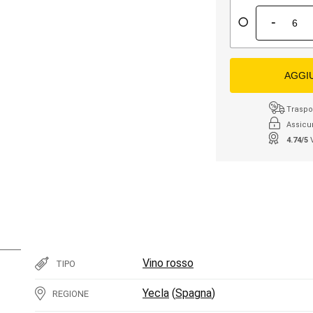
-
AGGI
Traspor
Assicu
4.74/5
Vino rosso
TIPO
Yecla
(
Spagna
)
REGIONE