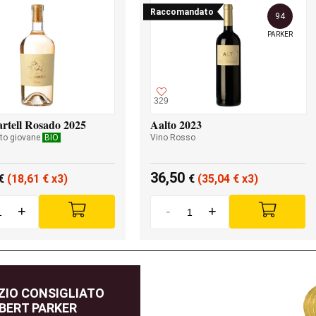
Raccomandato
94
PARKER
329
rtell Rosado 2025
Aalto 2023
to giovane
BIO
Vino Rosso
36,50
€
(18,61
€
x3)
€
(35,04
€
x3)
+
-
+
IO CONSIGLIATO
BERT PARKER