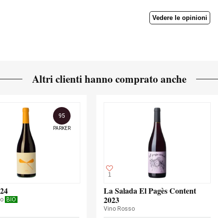
Vedere le opinioni
Altri clienti hanno comprato anche
95
PARKER
1
024
La Salada El Pagès Content
2023
so
BIO
Vino Rosso