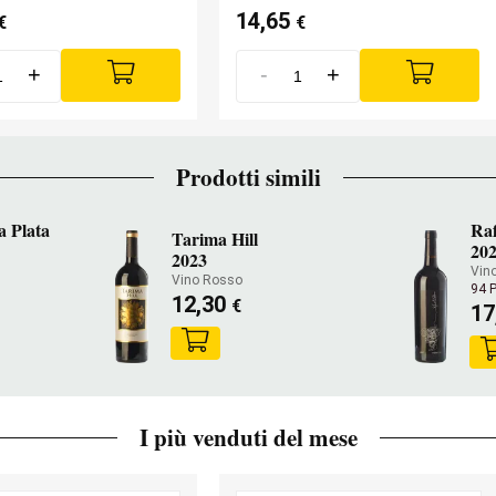
14,65
€
€
+
-
+
Prodotti simili
a Plata
Ra
Tarima Hill
20
2023
Vin
Vino Rosso
94 
12,30
€
17
I più venduti del mese