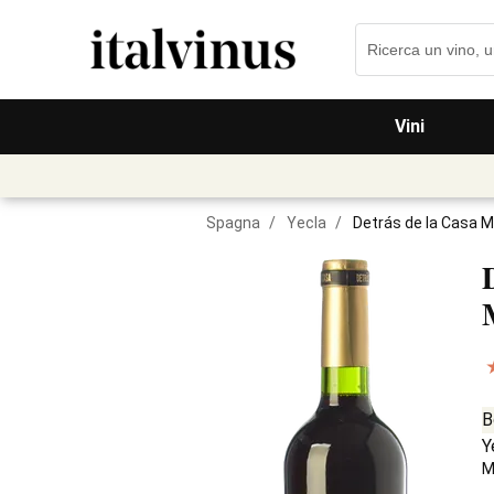
Vini
Spagna
/
Yecla
/
Detrás de la Casa M
B
Y
M