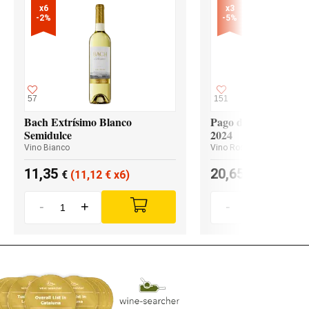
x6

x3

-2%
-5%
57
151
Bach Extrísimo Blanco
Pago de los Capellan
Semidulce
2024
Vino Bianco
Vino Rosso
11,35
20,65
€
(11,12
€
x6)
€
(19,62
€
x
-
+
-
+