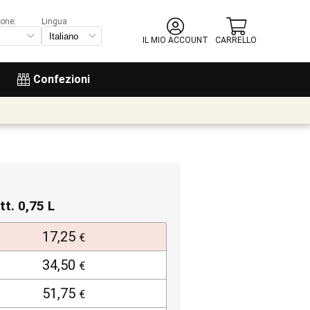
ione:
Lingua
IL MIO ACCOUNT
CARRELLO
Confezioni
tt. 0,75 L
17,25
€
34,50
€
51,75
€