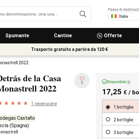
Paese di destinaz
Spumante
Cantine
Offerte
Trasporto gratuito a partire da 120 €
onastrell 2022
Detrás de la Casa
Disponibile
i
5
Monastrell
2022
17,25
€
/ bo
1 recensione
1 bottiglia
odegas Castaño
2 bottiglie
ecla
(
Spagna
)
onastrell
3 bottiglie