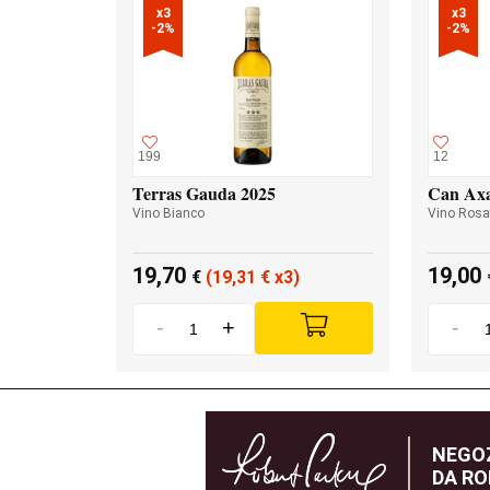
x3

x3

-2%
-2%
199
12
Terras Gauda 2025
Can Axa
Vino Bianco
Vino Rosa
19,70
19,00
€
(19,31
€
x3)
-
+
-
NEGOZ
DA RO