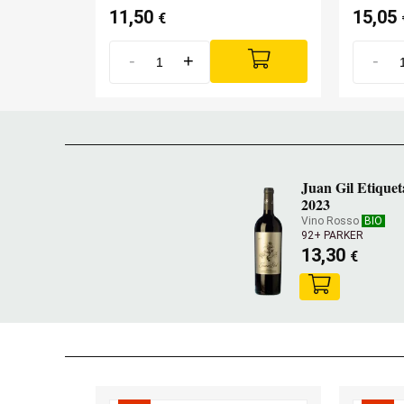
11,50
15,05
€
-
+
-
Juan Gil Etiquet
2023
Vino Rosso
BIO
92+ PARKER
13,30
€