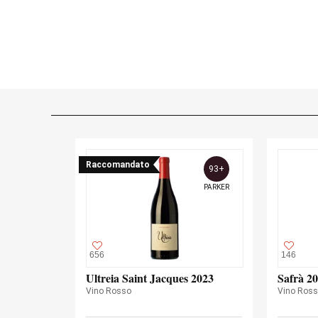
Raccomandato
93+
PARKER
656
146
Ultreia Saint Jacques 2023
Safrà 2
Vino Rosso
Vino Ros