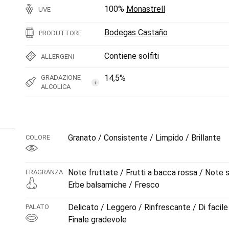
100%
Monastrell
UVE
Bodegas Castaño
PRODUTTORE
Contiene solfiti
ALLERGENI
14,5%
GRADAZIONE
i
ALCOLICA
Granato / Consistente / Limpido / Brillante
COLORE
Note fruttate / Frutti a bacca rossa / Note s
FRAGRANZA
Erbe balsamiche / Fresco
Delicato / Leggero / Rinfrescante / Di facile
PALATO
Finale gradevole